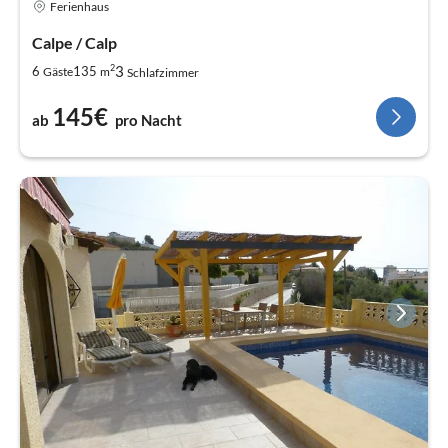
Ferienhaus
Calpe / Calp
2
3
6
135
Gäste
m
Schlafzimmer
145€
ab
pro Nacht