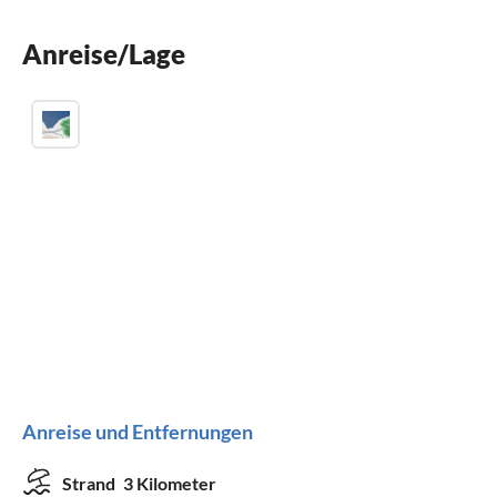
Waschmaschine
Anreise/Lage
Kinderbett
Anreise und Entfernungen
Strand
3 Kilometer