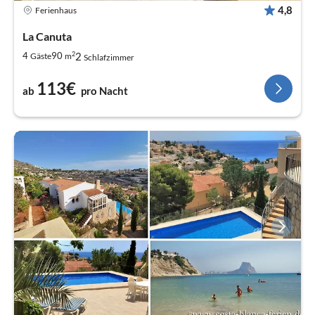
4,8
Ferienhaus
La Canuta
2
2
4
90
Gäste
m
Schlafzimmer
113€
ab
pro Nacht