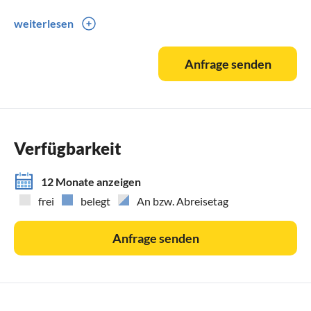
weiterlesen
Bernkastel ist ganzjährig eine Reise wert und bietet viele
Höhepunkte auch außerhalb der Weinfest-Zeit.
Anfrage senden
Verfügbarkeit
12 Monate anzeigen
frei
belegt
An bzw. Abreisetag
Anfrage senden