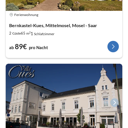
Ferienwohnung
Bernkastel-Kues, Mittelmosel, Mosel - Saar
2
1
2
65
Gäste
m
Schlafzimmer
89€
ab
pro Nacht