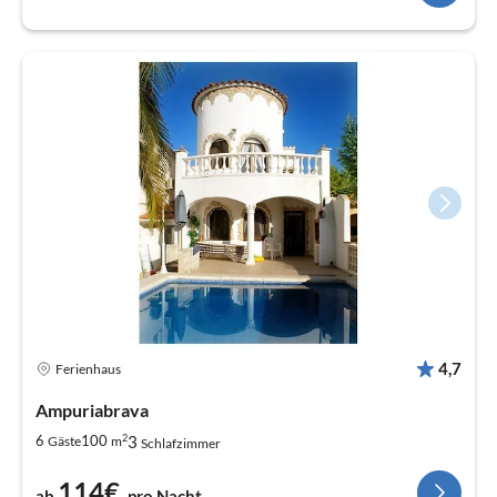
4,7
Ferienhaus
Ampuriabrava
2
3
6
100
Gäste
m
Schlafzimmer
114€
ab
pro Nacht