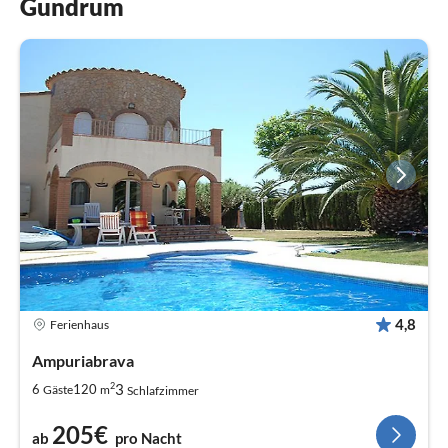
Gundrum
4,8
Ferienhaus
Ampuriabrava
2
3
6
120
Gäste
m
Schlafzimmer
205€
ab
pro Nacht