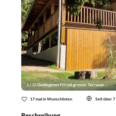
1
/
32
Gediegenes FH mit grosser Terrasse
17 mal in Wunschlisten
Seit über 7
Beschreibung