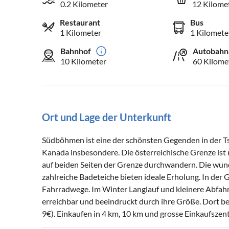
0.2 Kilometer
12 Kilome
Restaurant
Bus
1 Kilometer
1 Kilomete
Bahnhof
Autobahn
10 Kilometer
60 Kilome
Ort und Lage der Unterkunft
Südböhmen ist eine der schönsten Gegenden in der T
Kanada insbesondere. Die österreichische Grenze ist
auf beiden Seiten der Grenze durchwandern. Die wun
zahlreiche Badeteiche bieten ideale Erholung. In der
Fahrradwege. Im Winter Langlauf und kleinere Abfahrt
erreichbar und beeindruckt durch ihre Größe. Dort bef
9€). Einkaufen in 4 km, 10 km und grosse Einkaufszen