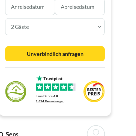
2 Gäste
Unverbindlich anfragen
D. Seps