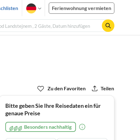
chlisten
Ferienwohnung vermieten
od Landstejnem , 2 Gäste, Datum hinzufügen
Zu den Favoriten
Teilen
Bitte geben Sie Ihre Reisedaten ein für
genaue Preise
Besonders nachhaltig