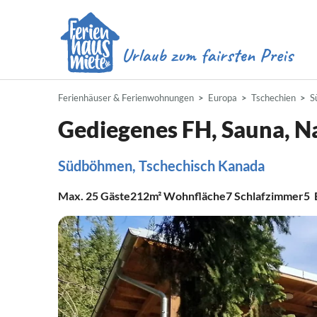
Ferienhäuser & Ferienwohnungen
Europa
Tschechien
S
Gediegenes FH, Sauna, N
Südböhmen, Tschechisch Kanada
Max.
25
Gäste
212m²
Wohnfläche
7
Schlafzimmer
5