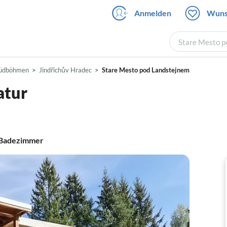
Anmelden
Wuns
Stare Mesto p
üdböhmen
Jindřichův Hradec
Stare Mesto pod Landstejnem
atur
Badezimmer