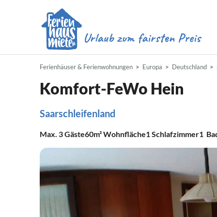
Ferienhäuser & Ferienwohnungen
Europa
Deutschland
Komfort-FeWo Hein
Saarschleifenland
Max.
3
Gäste
60m²
Wohnfläche
1
Schlafzimmer
1
Ba