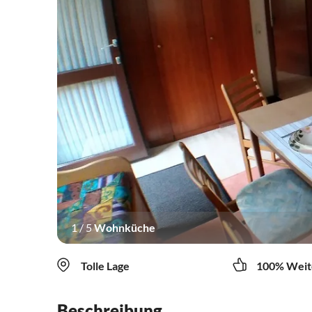
1
/
5
Wohnküche
Tolle Lage
100% Weit
Beschreibung