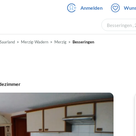
Anmelden
Wuns
Besseringen ,
Saarland
Merzig-Wadern
Merzig
Besseringen
dezimmer