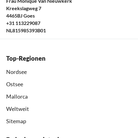
Frau Monique Van Nieuwkerk
Kreekslagweg 7
4465BJ Goes
+31 113229087
NL815985393B01
Top-Regionen
Nordsee
Ostsee
Mallorca
Weltweit
Sitemap