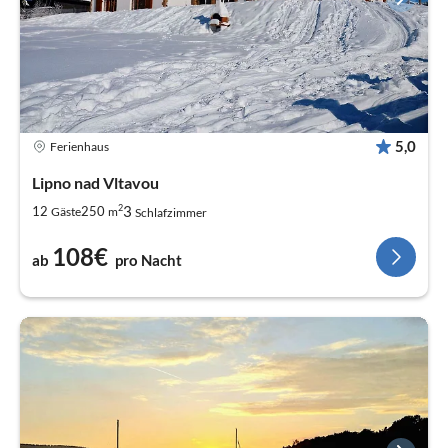
5,0
Ferienhaus
Lipno nad Vltavou
2
3
12
250
Gäste
m
Schlafzimmer
108€
ab
pro Nacht