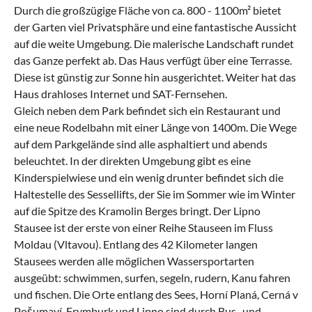
Durch die großzügige Fläche von ca. 800 - 1100m² bietet
der Garten viel Privatsphäre und eine fantastische Aussicht
auf die weite Umgebung. Die malerische Landschaft rundet
das Ganze perfekt ab. Das Haus verfügt über eine Terrasse.
Diese ist günstig zur Sonne hin ausgerichtet. Weiter hat das
Haus drahloses Internet und SAT-Fernsehen.
Gleich neben dem Park befindet sich ein Restaurant und
eine neue Rodelbahn mit einer Länge von 1400m. Die Wege
auf dem Parkgelände sind alle asphaltiert und abends
beleuchtet. In der direkten Umgebung gibt es eine
Kinderspielwiese und ein wenig drunter befindet sich die
Haltestelle des Sessellifts, der Sie im Sommer wie im Winter
auf die Spitze des Kramolin Berges bringt. Der Lipno
Stausee ist der erste von einer Reihe Stauseen im Fluss
Moldau (Vltavou). Entlang des 42 Kilometer langen
Stausees werden alle möglichen Wassersportarten
ausgeübt: schwimmen, surfen, segeln, rudern, Kanu fahren
und fischen. Die Orte entlang des Sees, Horní Planá, Cerná v
Pošumaví, Frymburk und Lipno sind durch Bus- und