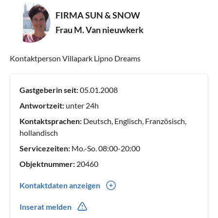
FIRMA SUN & SNOW
Frau M. Van nieuwkerk
Kontaktperson Villapark Lipno Dreams
Gastgeberin seit:
05.01.2008
Antwortzeit:
unter 24h
Kontaktsprachen:
Deutsch, Englisch, Französisch,
hollandisch
Servicezeiten:
Mo.-So. 08:00-20:00
Objektnummer:
20460
Kontaktdaten anzeigen
0031(0) 113229087
Inserat melden
0031(0) 646592910