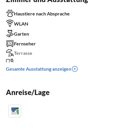
Haustiere nach Absprache
WLAN
Garten
Fernseher
Terrasse
Spülmaschine
Gesamte Ausstattung anzeigen
Sauna
Kamin
Anreise/Lage
Balkon