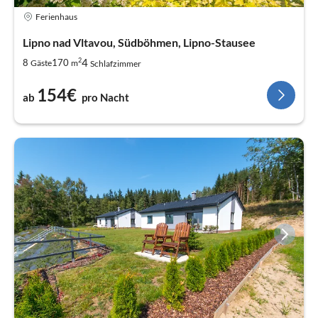
Ferienhaus
Lipno nad Vltavou, Südböhmen, Lipno-Stausee
2
4
8
170
Gäste
m
Schlafzimmer
154€
ab
pro Nacht