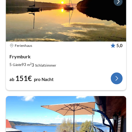
5,0
Ferienhaus
Frymburk
2
3
5
93
Gäste
m
Schlafzimmer
151€
ab
pro Nacht