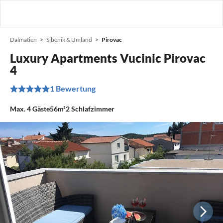
Dalmatien
Sibenik & Umland
Pirovac
Luxury Apartments Vucinic Pirovac
4
1 Bewertung
Max.
4
Gäste
56m²
2
Schlafzimmer