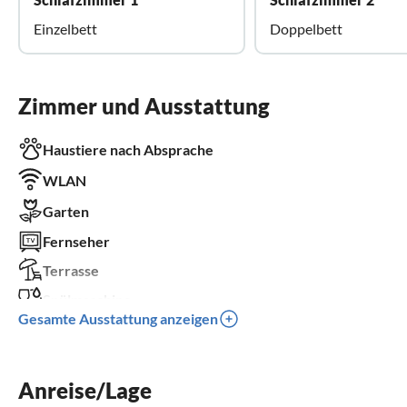
Einzelbett
Doppelbett
Zimmer und Ausstattung
Haustiere nach Absprache
WLAN
Garten
Fernseher
Terrasse
Spülmaschine
Gesamte Ausstattung anzeigen
Parkplatz
Grill
Anreise/Lage
Klimaanlage