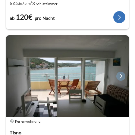
2
3
6
75
Gäste
m
Schlafzimmer
120€
ab
pro Nacht
Ferienwohnung
Tisno