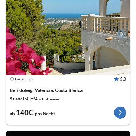
5,0
Ferienhaus
Benidoleig, Valencia, Costa Blanca
2
4
8
160
Gäste
m
Schlafzimmer
140€
ab
pro Nacht