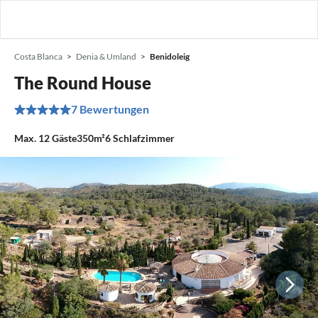
Costa Blanca
Denia & Umland
Benidoleig
The Round House
7 Bewertungen
Max.
12
Gäste
350m²
6
Schlafzimmer