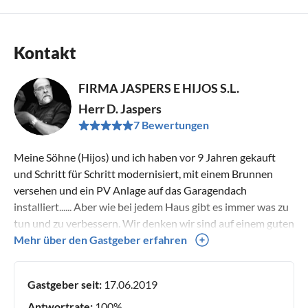
Kontakt
FIRMA JASPERS E HIJOS S.L.
Herr D. Jaspers
7 Bewertungen
Meine Söhne (Hijos) und ich haben vor 9 Jahren gekauft
und Schritt für Schritt modernisiert, mit einem Brunnen
versehen und ein PV Anlage auf das Garagendach
installiert...... Aber wie bei jedem Haus gibt es immer was zu
tun und zu verbessern. Wir denken wir sind auf einem guten
Weg mit unseren Freunden aus Spanien , die uns in vielen
Mehr über den Gastgeber erfahren
Dingen den Rücken freihalten und sich um Pool, Haus und
Gäste kümmern. Aber es bleibt immer die Möglichkeit und
Gastgeber seit:
17.06.2019
persönlich zu kontaktieren.
Antwortrate:
100%