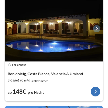
Ferienhaus
Benidoleig, Costa Blanca, Valencia & Umland
2
4
8
190
Gäste
m
Schlafzimmer
148€
ab
pro Nacht