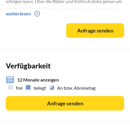
erfolgen kann. Über die Bäder und Kühlschränke gehen wir
mit größter Sorgfalt. Und das ganze Haus wird zusätzlich
weiterlesen
mit einer Heißdampfreinigungsmaschine desinfiziert.
Pool bitte nur nach erfolgter Dusche betreten.
Anfrage senden
Verfügbarkeit
12 Monate anzeigen
frei
belegt
An bzw. Abreisetag
Anfrage senden