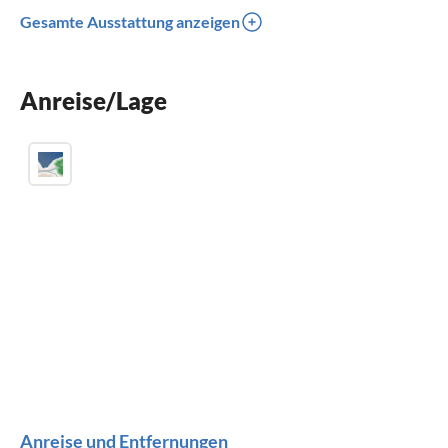
Terrasse
Gesamte Ausstattung anzeigen
Spülmaschine
Waschmaschine
Anreise/Lage
Kamin
Anreise und Entfernungen