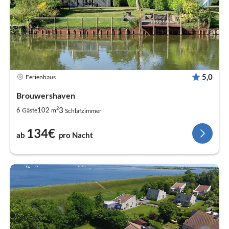
5,0
Ferienhaus
Brouwershaven
2
3
6
102
Gäste
m
Schlafzimmer
134€
ab
pro Nacht