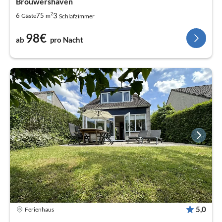
Brouwershaven
2
3
6
75
Gäste
m
Schlafzimmer
98€
ab
pro Nacht
5,0
Ferienhaus