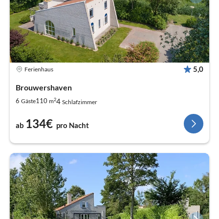
5,0
Ferienhaus
Brouwershaven
2
4
6
110
Gäste
m
Schlafzimmer
134€
ab
pro Nacht