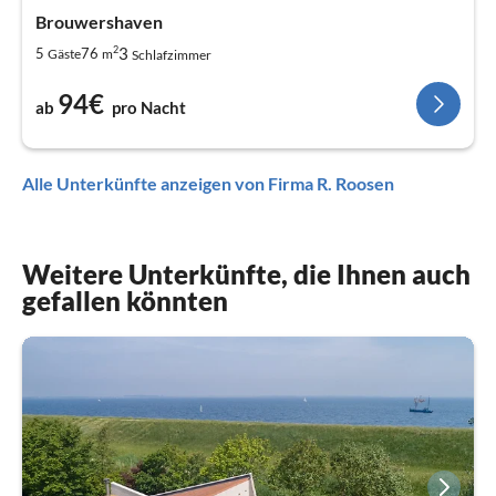
Brouwershaven
2
3
5
76
Gäste
m
Schlafzimmer
94€
ab
pro Nacht
Alle Unterkünfte anzeigen von Firma R. Roosen
Weitere Unterkünfte, die Ihnen auch
gefallen könnten