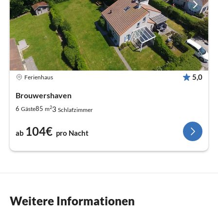
5,0
Ferienhaus
Brouwershaven
2
3
6
85
Gäste
m
Schlafzimmer
104€
ab
pro Nacht
Weitere Informationen