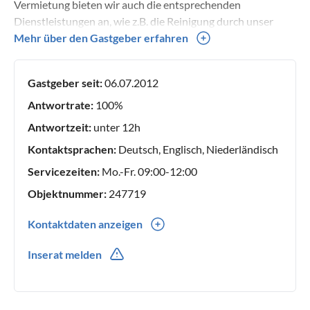
Vermietung bieten wir auch die entsprechenden
Dienstleistungen an, wie z.B. die Reinigung durch unser
eigenes Personal und wir sind immer in Bereitschaft, wenn
Mehr über den Gastgeber erfahren
es um Störungen im Haus geht. Viele Gäste buchen schon
seit Jahren ein Haus bei uns, was zeigt, dass sich unsere
Gastgeber seit:
06.07.2012
Gäste bei uns wohlfühlen!
Antwortrate:
100%
Antwortzeit:
unter 12h
Kontaktsprachen:
Deutsch, Englisch, Niederländisch
Servicezeiten:
Mo.-Fr. 09:00-12:00
Objektnummer:
247719
Kontaktdaten anzeigen
0031(0) 111851909
Inserat melden