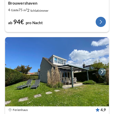
Brouwershaven
2
2
4
75
Gäste
m
Schlafzimmer
94€
ab
pro Nacht
4,9
Ferienhaus