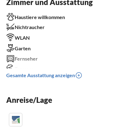
Zimmer und Ausstattung
Haustiere willkommen
Nichtraucher
WLAN
Garten
Fernseher
Terrasse
Gesamte Ausstattung anzeigen
Spülmaschine
Waschmaschine
Anreise/Lage
Kamin