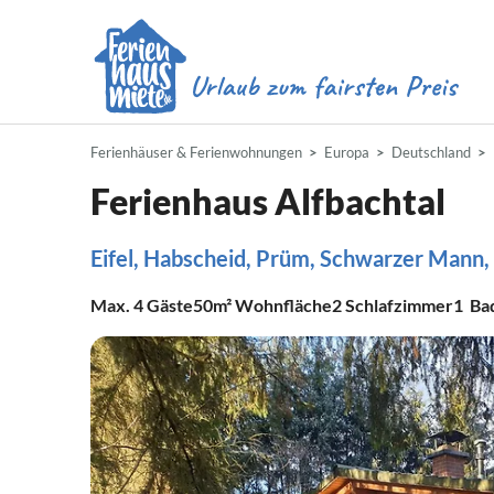
Ferienhäuser & Ferienwohnungen
Europa
Deutschland
Ferienhaus Alfbachtal
Eifel, Habscheid, Prüm, Schwarzer Mann, 
Max.
4
Gäste
50m²
Wohnfläche
2
Schlafzimmer
1
Ba