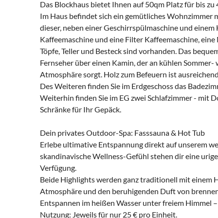
Das Blockhaus bietet Ihnen auf 50qm Platz für bis zu
Im Haus befindet sich ein gemütliches Wohnzimmer mi
dieser, neben einer Geschirrspülmaschine und einem 
Kaffeemaschine und eine Filter Kaffeemaschine, eine
Töpfe, Teller und Besteck sind vorhanden. Das bequ
Fernseher über einen Kamin, der an kühlen Sommer- 
Atmosphäre sorgt. Holz zum Befeuern ist ausreichen
Des Weiteren finden Sie im Erdgeschoss das Badezi
Weiterhin finden Sie im EG zwei Schlafzimmer - mit
Schränke für Ihr Gepäck.
Dein privates Outdoor-Spa: Fasssauna & Hot Tub
Erlebe ultimative Entspannung direkt auf unserem we
skandinavische Wellness-Gefühl stehen dir eine urig
Verfügung.
Beide Highlights werden ganz traditionell mit einem 
Atmosphäre und den beruhigenden Duft von brennend
Entspannen im heißen Wasser unter freiem Himmel – h
Nutzung: Jeweils für nur 25 € pro Einheit.