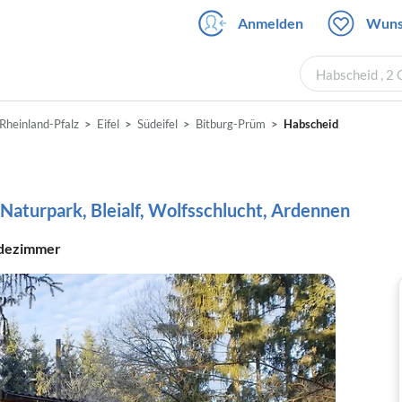
Anmelden
Wuns
Habscheid , 2
Rheinland-Pfalz
Eifel
Südeifel
Bitburg-Prüm
Habscheid
Naturpark, Bleialf, Wolfsschlucht, Ardennen
dezimmer