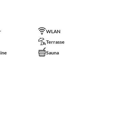
r
WLAN
Terrasse
ine
Sauna