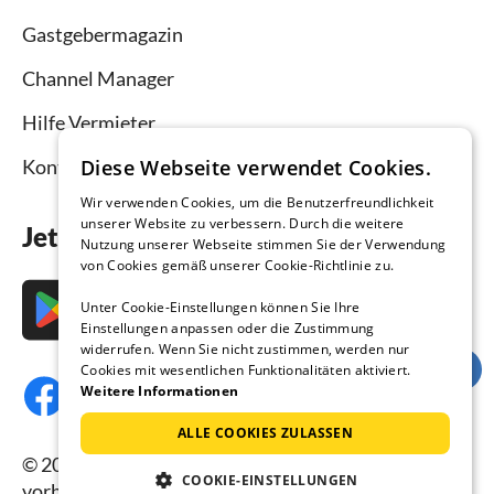
Gastgebermagazin
Channel Manager
Hilfe Vermieter
Diese Webseite verwendet Cookies.
Kontakt
Wir verwenden Cookies, um die Benutzerfreundlichkeit
unserer Website zu verbessern. Durch die weitere
Jetzt die App downloaden
Nutzung unserer Webseite stimmen Sie der Verwendung
von Cookies gemäß unserer Cookie-Richtlinie zu.
Unter Cookie-Einstellungen können Sie Ihre
Einstellungen anpassen oder die Zustimmung
widerrufen. Wenn Sie nicht zustimmen, werden nur
Cookies mit wesentlichen Funktionalitäten aktiviert.
Weitere Informationen
ALLE COOKIES ZULASSEN
© 2026 Ferienhausmiete.de, alle Rechte
COOKIE-EINSTELLUNGEN
vorbehalten.