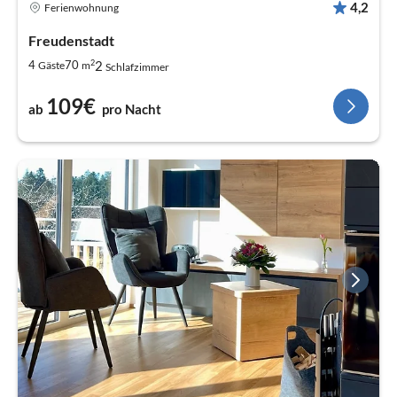
4,2
Ferienwohnung
Freudenstadt
2
2
4
70
Gäste
m
Schlafzimmer
109€
ab
pro Nacht