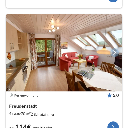
5,0
Ferienwohnung
Freudenstadt
2
2
4
70
Gäste
m
Schlafzimmer
114€
ab
pro Nacht