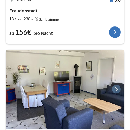
Ferienhaus
Freudenstadt
2
6
18
230
Gäste
m
Schlafzimmer
156€
ab
pro Nacht