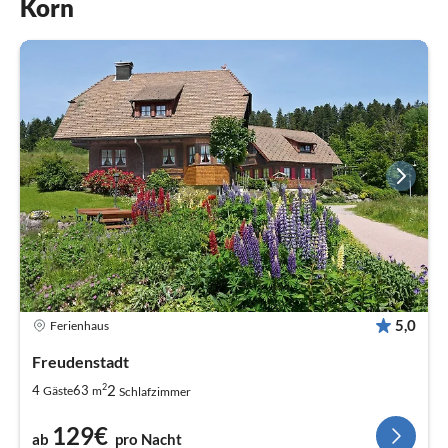
Korn
5,0
Ferienhaus
Freudenstadt
2
2
4
63
Gäste
m
Schlafzimmer
129€
ab
pro Nacht