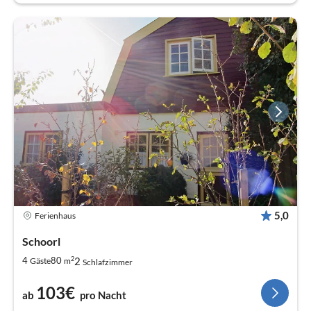
5,0
Ferienhaus
Schoorl
2
2
4
80
Gäste
m
Schlafzimmer
103€
ab
pro Nacht