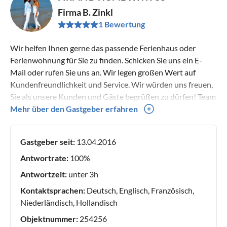
Firma B. Zinkl
1 Bewertung
Wir helfen Ihnen gerne das passende Ferienhaus oder
Ferienwohnung für Sie zu finden. Schicken Sie uns ein E-
Mail oder rufen Sie uns an. Wir legen großen Wert auf
Kundenfreundlichkeit und Service. Wir würden uns freuen,
Sie als unsere Kunden und Gäste begrüßen zu dürfen! Team
B-Home with us
Mehr über den Gastgeber erfahren
Gastgeber seit:
13.04.2016
Antwortrate:
100%
Antwortzeit:
unter 3h
Kontaktsprachen:
Deutsch, Englisch, Französisch,
Niederländisch, Hollandisch
Objektnummer:
254256