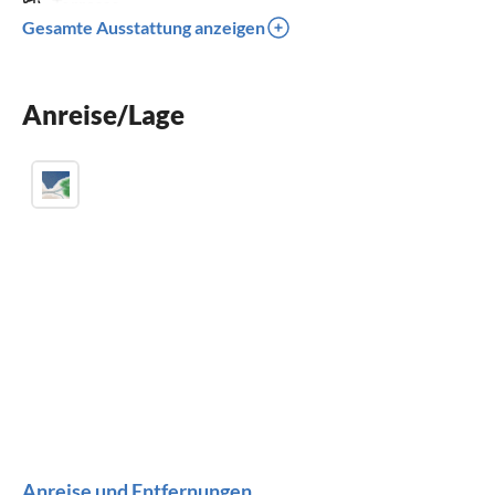
Terrasse
Gesamte Ausstattung anzeigen
Spülmaschine
Waschmaschine
Anreise/Lage
Parkplatz
Anreise und Entfernungen