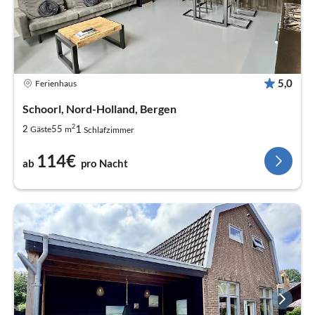
5,0
Ferienhaus
Schoorl, Nord-Holland, Bergen
2
1
2
55
Gäste
m
Schlafzimmer
114€
ab
pro Nacht