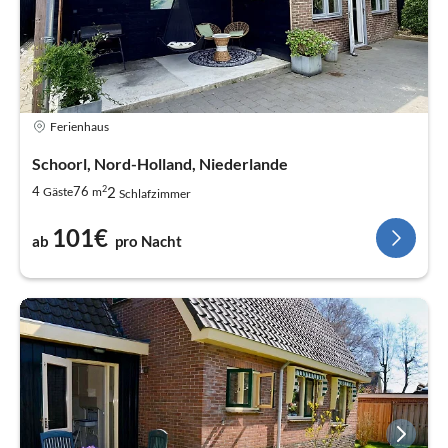
Ferienhaus
Schoorl, Nord-Holland, Niederlande
2
2
4
76
Gäste
m
Schlafzimmer
101€
ab
pro Nacht