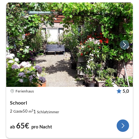
5,0
Ferienhaus
Schoorl
2
1
2
50
Gäste
m
Schlafzimmer
65€
ab
pro Nacht