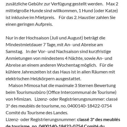
zusätzliche Gebühr zur Verfügung gestellt werden. Max 2
mittelgroße Hunde sind willkommen, 1 Hund (oder Katze)
ist inklusive im Mietpreis. Für das 2. Haustier zahlen Sie
einen geringen Aufpreis.
Nur in der Hochsaison (Juli und August) beträgt die
Mindestmietdauer 7 Tage, mit An- und Abreise am
Samstag. In der Vor- und Nachsaison sind kurzfristige
Anmietungen von mindestens 4 Nächte, sowie An- und
Abreise an einem anderen Wochentag möglich. Für die
kühlere Jahreszeiten ist das Haus ist in allen Räumen mit
elektrischen Heizkörpern ausgestattet.
Maison Mimosa hat die maximale 3 Sternen Bewertung
beim Tourismusbüro (Office Intercommunal de Tourisme)
von Mimizan. Lizenz- oder Registrierungsnummer: classé
3* des meublés de tourisme, no. 0400140-18422-0754
Comité du Tourisme des Landes.
Lizenz- oder Registrierungsnummer:
classé 3* des meublés
de tourisme, no. 0400140-18422-0754 Comité du