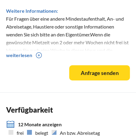
Weitere Informationen:
Für Fragen über eine andere Mindestaufenthalt, An- und
Abreisetage, Haustiere oder sonstige Informationen
wenden Sie sich bitte an den Eigentümer.Wenn die
gewünschte Mietzeit von 2 oder mehr Wochen nicht frei ist
können Sie auch eine Woche in dieses Haus und die
weiterlesen
Restzeit ins Haus nebenan mieten. Wir machen Ihnen gerne
ein passendes Angebot.
Anfrage senden
Max 2 Hunde sind erlaubt. 1 Hund (oder Katze) ist inklusive
im Mietpreis. Der Gebühr für ein 2e Hund ist € 5 pro Tag.
Bettwäsche und Handtücher sind nicht im Mietpreis
enthalten, kann man aber gegen eine zusätzliche Gebühr
von € 20 pro Person mieten.
Verfügbarkeit
Kinderbett und KinderStuhl stehen zur verfügung.
12 Monate anzeigen
Bitte kontaktieren Sie den Vermieter, falls das Haus im
frei
belegt
An bzw. Abreisetag