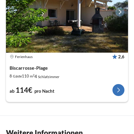
2,6
Ferienhaus
Biscarrosse-Plage
2
4
8
110
Gäste
m
Schlafzimmer
114€
ab
pro Nacht
Weitere Informationen