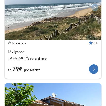
5,0
Ferienhaus
Lévignacq
2
3
5
150
Gäste
m
Schlafzimmer
79€
ab
pro Nacht