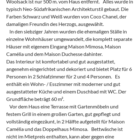
Woolsack ist nur 500 m. vom Haus entfernt. Alles wurde in
typisch Neo-Südafrikanischen Architekturstil gebaut. Die
Farben Schwarz und Weiß wurden von Coco Chanel, der
damaligen Freundin des Herzogs, ausgewählt.
In den siebziger Jahren wurden die ehemaligen Ställe in
einzelne Wohnhäuser umgewandelt, die komplett separate
Häuser mit eigenem Eingang Maison Mimosa, Maison
Camélia und dem Maison Duchesse dahinter.
Das Interieur ist komfortabel und gut ausgestattet,
angenehm eingerichtet und dekoriert und bietet Platz für 6
Personen in 2 Schlafzimmer für 2 und 4 Personen. Es
enthält ein Wohn- / Esszimmer mit moderner und gut
ausgestatteter Küche und einem Duschbad mit WC. Der
Grundfläche beträgt 60 m².
Vor dem Haus eine Terrasse mit Gartenmöbeln und
festem Grill in einem großen Garten, gut gepflegt und
vollständig eingezäunt, in 2 Hälfte aufgeteilt für Maison
Camélia und das Doppelhaus Mimosa. Bettwäsche ist
nicht im Mietpreis enthalten, kann aber gegen eine