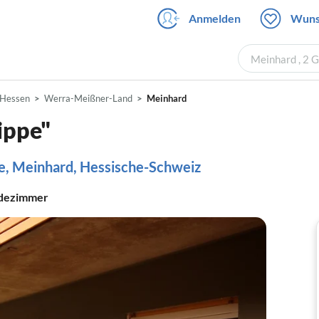
Anmelden
Wuns
Meinhard , 2 
Hessen
Werra-Meißner-Land
Meinhard
ippe"
e, Meinhard, Hessische-Schweiz
dezimmer