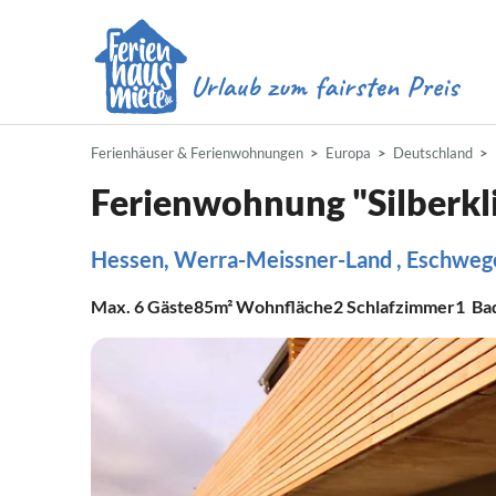
Ferienhäuser & Ferienwohnungen
Europa
Deutschland
Ferienwohnung "Silberkl
Hessen, Werra-Meissner-Land , Eschweg
Max.
6
Gäste
85m²
Wohnfläche
2
Schlafzimmer
1
Ba