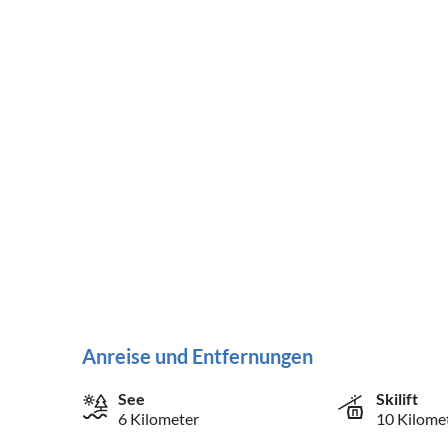
Anreise und Entfernungen
See
Skilift
6 Kilometer
10 Kilome