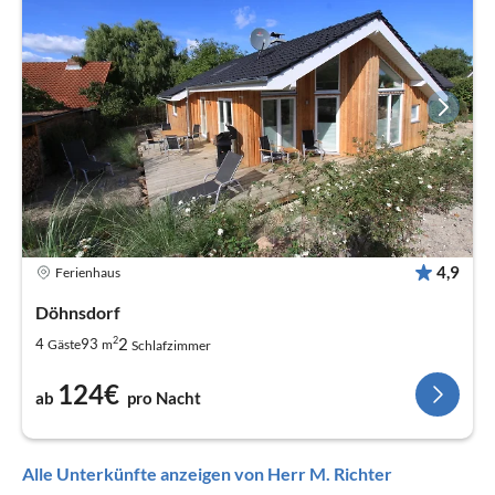
4,9
Ferienhaus
Döhnsdorf
2
2
4
93
Gäste
m
Schlafzimmer
124€
ab
pro Nacht
Alle Unterkünfte anzeigen von Herr M. Richter