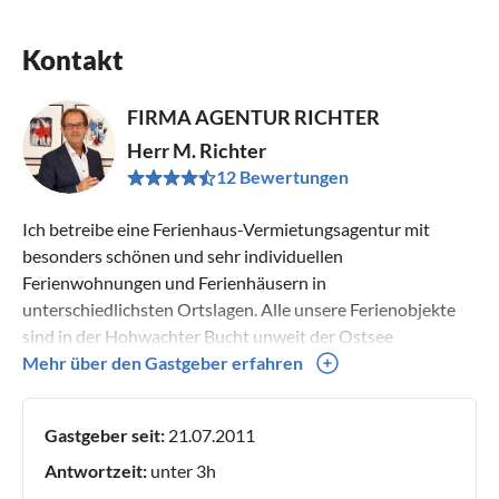
Kontakt
FIRMA AGENTUR RICHTER
Herr M. Richter
12 Bewertungen
Ich betreibe eine Ferienhaus-Vermietungsagentur mit
besonders schönen und sehr individuellen
Ferienwohnungen und Ferienhäusern in
unterschiedlichsten Ortslagen. Alle unsere Ferienobjekte
sind in der Hohwachter Bucht unweit der Ostsee
angesiedelt.
Mehr über den Gastgeber erfahren
Gastgeber seit:
21.07.2011
Antwortzeit:
unter 3h