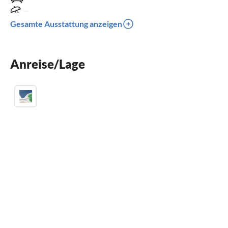
Terrasse
Gesamte Ausstattung anzeigen
Spülmaschine
Waschmaschine
Anreise/Lage
Sauna