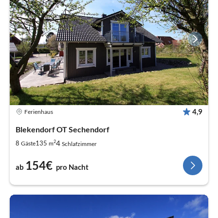
4,9
Ferienhaus
Blekendorf OT Sechendorf
2
4
8
135
Gäste
m
Schlafzimmer
154€
ab
pro Nacht