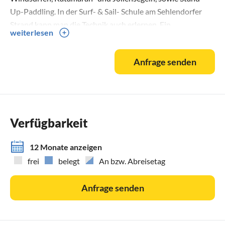
Up-Paddling. In der Surf- & Sail- Schule am Sehlendorfer
Strand kann man die Technik auch erlernen. Ein
weiterlesen
Beachvolleyball-Feld ist vorhanden. Strandgymnastik und
Nordic-Walking werden saisonal angeboten.
Anfrage senden
Durch die herrliche Landschaft Schleswig Holsteins
schlängelt sich der Ostseeküstenradweg von der Küste bis
in die zauberhafte Seenlandschaft der Holsteinischen
Schweiz. Von Sechendorf haben Sie die direkte Anbindung
an das gut ausgebaute Radwegenetz und können gleich von
Verfügbarkeit
hier aus Ihren Aktivurlaub starten.
12 Monate anzeigen
frei
belegt
An bzw. Abreisetag
Anfrage senden