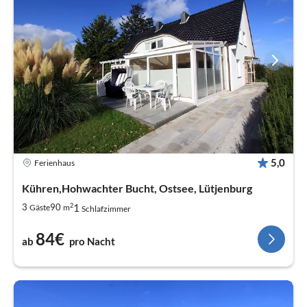
5,0
Ferienhaus
Kühren,Hohwachter Bucht, Ostsee, Lütjenburg
2
1
3
90
Gäste
m
Schlafzimmer
84€
ab
pro Nacht