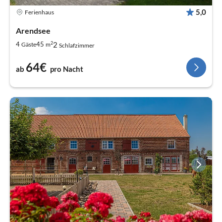
5,0
Ferienhaus
Arendsee
2
2
4
45
Gäste
m
Schlafzimmer
64€
ab
pro Nacht