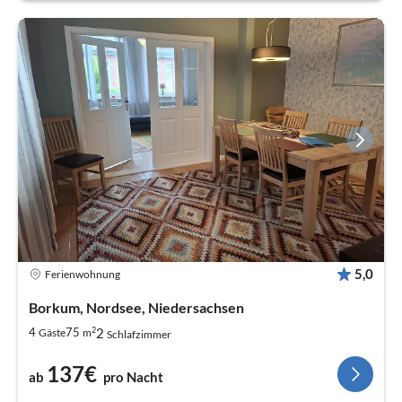
5,0
Ferienwohnung
Borkum, Nordsee, Niedersachsen
2
2
4
75
Gäste
m
Schlafzimmer
137€
ab
pro Nacht