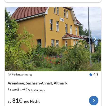
4,9
Ferienwohnung
Arendsee, Sachsen-Anhalt, Altmark
2
2
3
81
Gäste
m
Schlafzimmer
81€
ab
pro Nacht