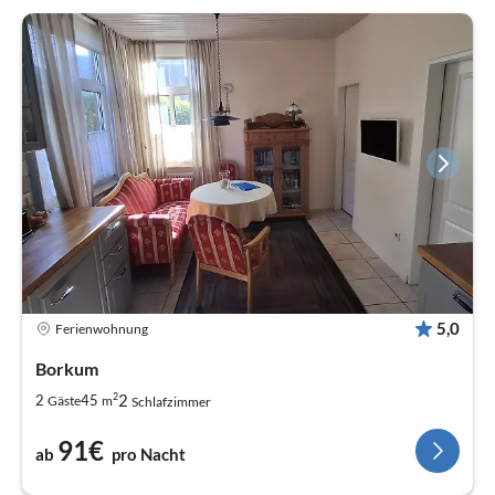
5,0
Ferienwohnung
Borkum
2
2
2
45
Gäste
m
Schlafzimmer
91€
ab
pro Nacht