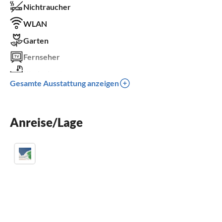
Nichtraucher
WLAN
Garten
Fernseher
Kinderbett
Gesamte Ausstattung anzeigen
Parkplatz
Kinder willkommen
Anreise/Lage
für Rollstuhl nicht geeignet