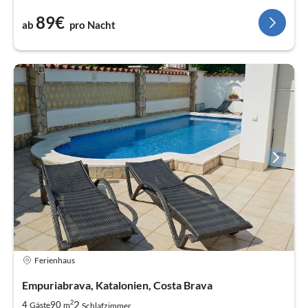
89€
ab
pro Nacht
Ferienhaus
Empuriabrava, Katalonien, Costa Brava
2
2
4
90
Gäste
m
Schlafzimmer