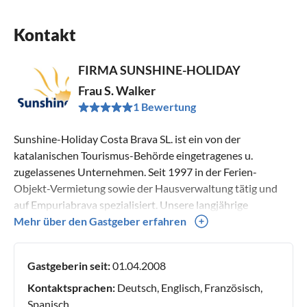
Kontakt
FIRMA SUNSHINE-HOLIDAY
Frau S. Walker
1 Bewertung
Sunshine-Holiday Costa Brava SL. ist ein von der
katalanischen Tourismus-Behörde eingetragenes u.
zugelassenes Unternehmen. Seit 1997 in der Ferien-
Objekt-Vermietung sowie der Hausverwaltung tätig und
auf Empuriabrava spezialisiert. Unsere langjährige
Erfahrung ist Ihr Vorteil, denn wir haben nur persönlich
Mehr über den Gastgeber erfahren
ausgesuchte und unseren hohen Ansprüchen gerecht
werdende Ferienhäuser und Ferienwohnungen für Sie im
Gastgeberin seit:
01.04.2008
Angebot. Das breit gefächerte Angebot bietet jedem
Kunden ein passendes Objekt. Vom einfachen kleinen
Kontaktsprachen:
Deutsch, Englisch, Französisch,
Studio über topausgestattete Ferienwohnungen,
Spanisch