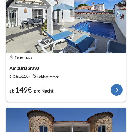
Ferienhaus
Ampuriabrava
2
3
6
110
Gäste
m
Schlafzimmer
149€
ab
pro Nacht