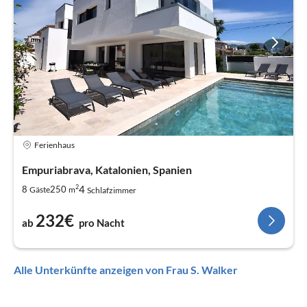
Ferienhaus
Empuriabrava, Katalonien, Spanien
2
4
8
250
Gäste
m
Schlafzimmer
232€
ab
pro Nacht
Alle Unterkünfte anzeigen von Frau S. Walker