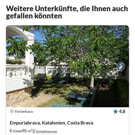
Weitere Unterkünfte, die Ihnen auch
gefallen könnten
4,8
Ferienhaus
Empuriabrava, Katalonien, Costa Brava
2
3
8
90
Gäste
m
Schlafzimmer