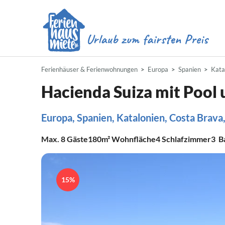
Ferienhäuser & Ferienwohnungen
Europa
Spanien
Kata
Hacienda Suiza mit Pool 
Europa, Spanien, Katalonien, Costa Brav
Max.
8
Gäste
180m²
Wohnfläche
4
Schlafzimmer
3
B
15%