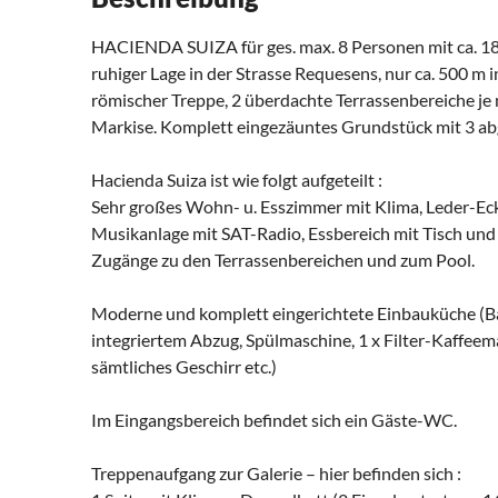
HACIENDA SUIZA für ges. max. 8 Personen mit ca. 18
ruhiger Lage in der Strasse Requesens, nur ca. 500 
römischer Treppe, 2 überdachte Terrassenbereiche je m
Markise. Komplett eingezäuntes Grundstück mit 3 ab
Hacienda Suiza ist wie folgt aufgeteilt :
Sehr großes Wohn- u. Esszimmer mit Klima, Leder-Eck
Musikanlage mit SAT-Radio, Essbereich mit Tisch un
Zugänge zu den Terrassenbereichen und zum Pool.
Moderne und komplett eingerichtete Einbauküche (B
integriertem Abzug, Spülmaschine, 1 x Filter-Kaffee
sämtliches Geschirr etc.)
Im Eingangsbereich befindet sich ein Gäste-WC.
Treppenaufgang zur Galerie – hier befinden sich :