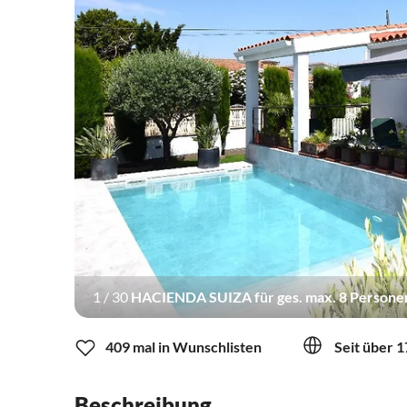
1
/
30
HACIENDA SUIZA für ges. max. 8 Personen
409 mal in Wunschlisten
Seit über 1
Beschreibung