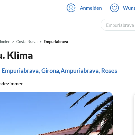
Anmelden
Wuns
Empuriabrava 
lonien
Costa Brava
Empuriabrava
u. Klima
a, Empuriabrava, Girona,Ampuriabrava, Roses
adezimmer