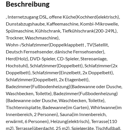
Beschreibung
, Internetzugang DSL, offene Küche(Kochherd(elektrisch),
Dunstabzugshaube, Kaffeemaschine, Kombi-Mikrowelle,
Spülmaschine, Kühlschrank, Tiefkühlschrank(200-249L),
Trockner, Waschmaschine),
Wohn-/Schlafzimmer(Doppelklappbett , TV(Satellit,
Deutsch Fernsehsender, dänische Fernsehsender),
Herd(Holz), DVD-Spieler, CD-Spieler, Stereoanlage,
Hochstuhl), Schlafzimmer(Doppelbett), Schlafzimmer(2x
Doppelbett), Schlafzimmer(Einzelbett, 2x Doppelbett),
Schlafzimmer(Doppelbett, 2x Etagenbett),
Badezimmer(Fußbodenheizung)(Badewanne oder Dusche,
Waschbecken, Toilette), Badezimmer(Fußbodenheizung)
(Badewanne oder Dusche, Waschbecken, Toilette),
Tischtennisplatte, Badewanne(im Garten), Whirlwanne(im
Innenbereich, 2 Personen), Sauna(im Innenbereich,
erwärmt, 6 Personen), Heizung(elektrisch), Terrasse(110
m2), Terrasse(überdacht, 25 m2), Spielgeräte, Tischfußball,