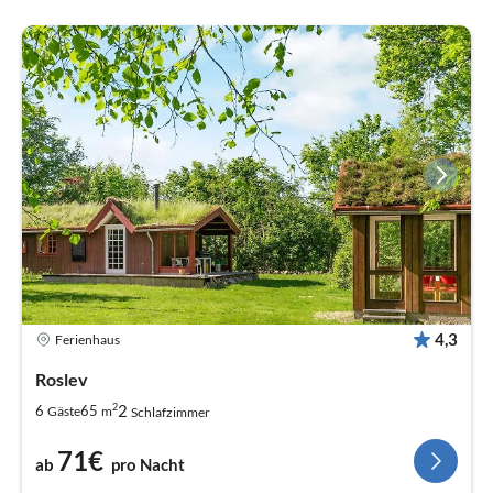
4,3
Ferienhaus
Roslev
2
2
6
65
Gäste
m
Schlafzimmer
71€
ab
pro Nacht