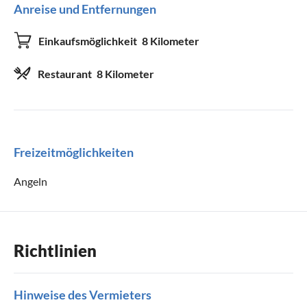
Anreise und Entfernungen
Geräte und Zubehör
Einkaufsmöglichkeit
8 Kilometer
CD-Spieler
Fernseher
Restaurant
8 Kilometer
Satelliten-/Kabel-TV
Waschmaschine
Wäschetrockner
Kinderhochstuhl
WLAN
DVD-Player
Freizeitmöglichkeiten
HiFi-Anlage
Angeln
Geeignet für
Haustiere willkommen
Kinder willkommen
Richtlinien
Hinweise des Vermieters