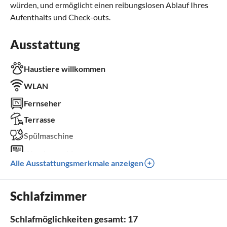
würden, und ermöglicht einen reibungslosen Ablauf Ihres
Aufenthalts und Check-outs.
Ausstattung
Haustiere willkommen
WLAN
Fernseher
Terrasse
Spülmaschine
Waschmaschine
Alle Ausstattungsmerkmale anzeigen
Sauna
Grill
Schlafzimmer
Kinder willkommen
Schlafmöglichkeiten gesamt: 17