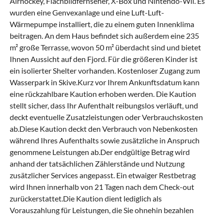
Airhockey, Flachbildfernseher, X-Box und Nintendo-Wii. Es
wurden eine Genvexanlage und eine Luft-Luft-
Wärmepumpe installiert, die zu einem guten Innenklima
beitragen. An dem Haus befindet sich außerdem eine 235
m² große Terrasse, wovon 50 m² überdacht sind und bietet
Ihnen Aussicht auf den Fjord. Für die größeren Kinder ist
ein isolierter Shelter vorhanden. Kostenloser Zugang zum
Wasserpark in Skive.Kurz vor Ihrem Ankunftsdatum kann
eine rückzahlbare Kaution erhoben werden. Die Kaution
stellt sicher, dass Ihr Aufenthalt reibungslos verläuft, und
deckt eventuelle Zusatzleistungen oder Verbrauchskosten
ab.Diese Kaution deckt den Verbrauch von Nebenkosten
während Ihres Aufenthalts sowie zusätzliche in Anspruch
genommene Leistungen ab.Der endgültige Betrag wird
anhand der tatsächlichen Zählerstände und Nutzung
zusätzlicher Services angepasst. Ein etwaiger Restbetrag
wird Ihnen innerhalb von 21 Tagen nach dem Check-out
zurückerstattet.Die Kaution dient lediglich als
Vorauszahlung für Leistungen, die Sie ohnehin bezahlen