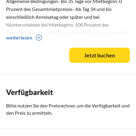
Allgemeine Bedingungen- Bis 35 Tage vor Mietbeginn: 0
Prozent des Gesamtmietpreises- Ab Tag 34 und bis
einschließlich Anreisetag oder später und bei
Nichterscheinen bei Mietbeginn: 100 Prozent des
Gesamtmietpreises + Bearbeitungsgebühr.- Vorausbezahlte
weiterlesen
Zusatzleistungen, z.B. Bettwäsche, Endreinigung und
Kinderstuhl usw. werden zu 100 % erstattet, wenn der
Jetzt buchen
Mieter den Mietvertrag storniert.
Verfügbarkeit
Bitte nutzen Sie den
Preisrechner
, um die Verfügbarkeit und
den Preis zu ermitteln.