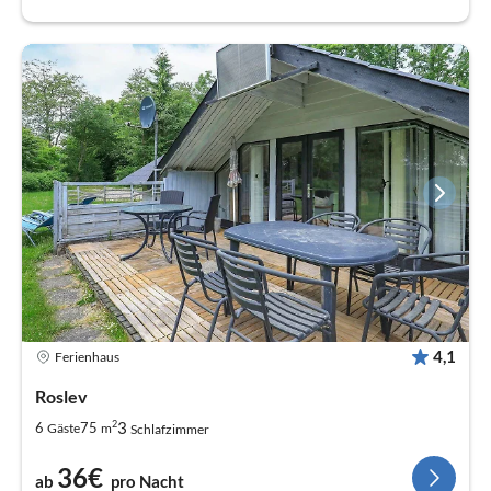
4,1
Ferienhaus
Roslev
2
3
6
75
Gäste
m
Schlafzimmer
36€
ab
pro Nacht