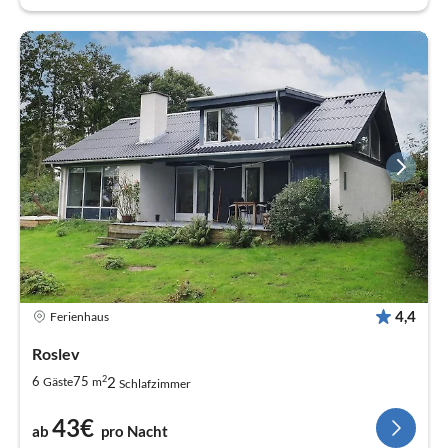
4,4
Ferienhaus
Roslev
2
2
6
75
Gäste
m
Schlafzimmer
43€
ab
pro Nacht