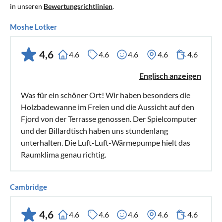
in unseren
Bewertungsrichtlinien
.
Moshe Lotker
4,6
4.6
4.6
4.6
4.6
4.6
Englisch anzeigen
Was für ein schöner Ort! Wir haben besonders die
Holzbadewanne im Freien und die Aussicht auf den
Fjord von der Terrasse genossen. Der Spielcomputer
und der Billardtisch haben uns stundenlang
unterhalten. Die Luft-Luft-Wärmepumpe hielt das
Raumklima genau richtig.
Cambridge
4,6
4.6
4.6
4.6
4.6
4.6