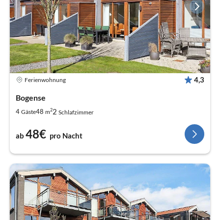
4,3
Ferienwohnung
Bogense
2
2
4
48
Gäste
m
Schlafzimmer
48€
ab
pro Nacht