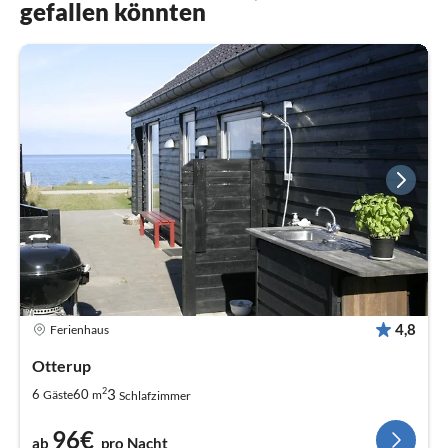
gefallen könnten
4,8
Ferienhaus
Otterup
2
3
6
60
Gäste
m
Schlafzimmer
96€
ab
pro Nacht