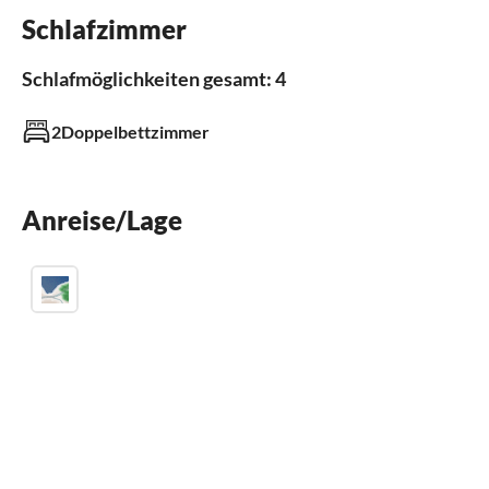
Kinderbett
Schlafzimmer
Grill
Schlafmöglichkeiten gesamt: 4
Außenbereich
2Doppelbettzimmer
Grill
Terrasse
Anreise/Lage
Badezimmer
Gäste-WC 1
Küche
Gefrierfach
Spülmaschine
Kühlschrank
Mikrowelle
Kaffeemaschine
Dunstabzug