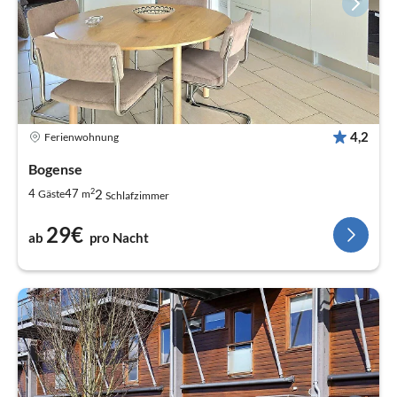
4,2
Ferienwohnung
Bogense
2
2
4
47
Gäste
m
Schlafzimmer
29€
ab
pro Nacht