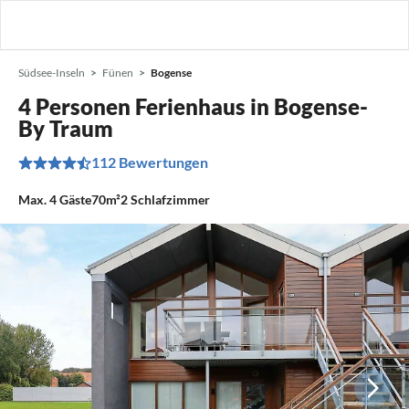
Südsee-Inseln
Fünen
Bogense
4 Personen Ferienhaus in Bogense-
By Traum
112 Bewertungen
Max.
4
Gäste
70m²
2
Schlafzimmer