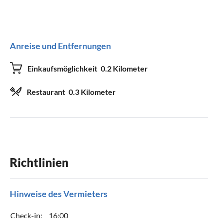
Geräte und Zubehör
Anreise und Entfernungen
CD-Spieler
Fernseher
Radio
Satelliten-/Kabel-TV
Einkaufsmöglichkeit
0.2 Kilometer
Waschmaschine
Wäschetrockner
Restaurant
0.3 Kilometer
Kinderbett
Kinderhochstuhl
WLAN
DVD-Player
Geeignet für
Richtlinien
Nichtraucher
Haustiere nicht erlaubt
Kinder willkommen
Hinweise des Vermieters
Check-in:
16:00