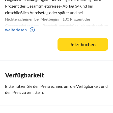
Prozent des Gesamtmietpreises- Ab Tag 34 und bis
einschließlich Anreisetag oder später und bei
Nichterscheinen bei Mietbeginn: 100 Prozent des
Gesamtmietpreises + Bearbeitungsgebühr.- Vorausbezahlte
weiterlesen
Zusatzleistungen, z.B. Bettwäsche, Endreinigung und
Kinderstuhl usw. werden zu 100 % erstattet, wenn der
Jetzt buchen
Mieter den Mietvertrag storniert.
Verfügbarkeit
Bitte nutzen Sie den
Preisrechner
, um die Verfügbarkeit und
den Preis zu ermitteln.