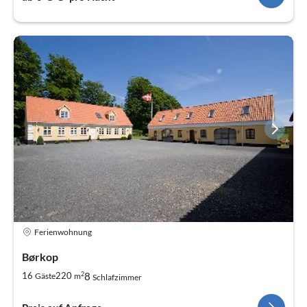
Ferienwohnung
Børkop
2
8
16
220
Gäste
m
Schlafzimmer