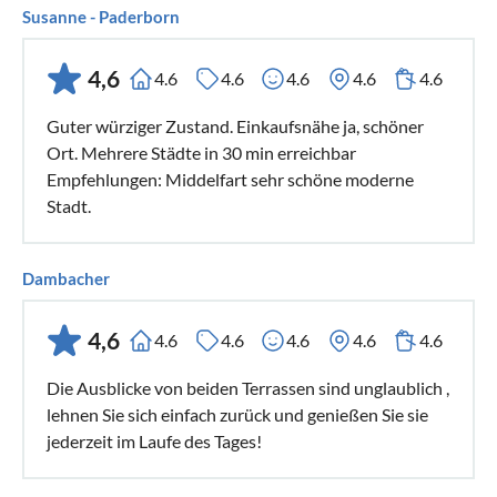
Susanne - Paderborn
4,6
4.6
4.6
4.6
4.6
4.6
Guter würziger Zustand. Einkaufsnähe ja, schöner
Ort. Mehrere Städte in 30 min erreichbar
Empfehlungen: Middelfart sehr schöne moderne
Stadt.
Dambacher
4,6
4.6
4.6
4.6
4.6
4.6
Die Ausblicke von beiden Terrassen sind unglaublich ,
lehnen Sie sich einfach zurück und genießen Sie sie
jederzeit im Laufe des Tages!