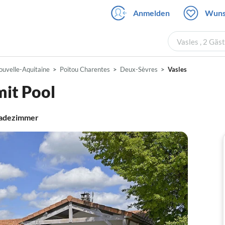
Anmelden
Wuns
Vasles , 2 Gäs
ouvelle-Aquitaine
Poitou Charentes
Deux-Sèvres
Vasles
mit Pool
adezimmer