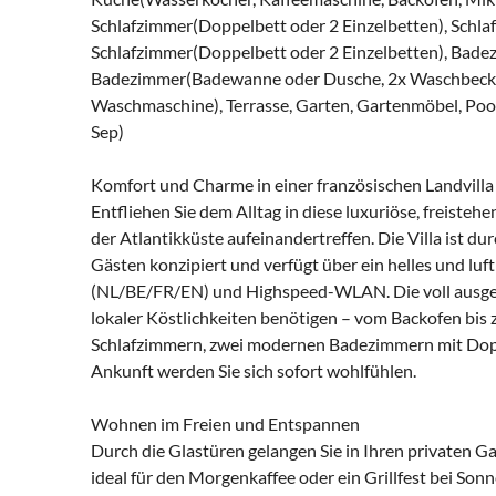
Schlafzimmer(Doppelbett oder 2 Einzelbetten), Schla
Schlafzimmer(Doppelbett oder 2 Einzelbetten), Bad
Badezimmer(Badewanne oder Dusche, 2x Waschbecken),
Waschmaschine), Terrasse, Garten, Gartenmöbel, Pool(
Sep)
Komfort und Charme in einer französischen Landvilla
Entfliehen Sie dem Alltag in diese luxuriöse, freisteh
der Atlantikküste aufeinandertreffen. Die Villa ist d
Gästen konzipiert und verfügt über ein helles und lu
(NL/BE/FR/EN) und Highspeed-WLAN. Die voll ausgest
lokaler Köstlichkeiten benötigen – vom Backofen bis 
Schlafzimmern, zwei modernen Badezimmern mit Dopp
Ankunft werden Sie sich sofort wohlfühlen.
Wohnen im Freien und Entspannen
Durch die Glastüren gelangen Sie in Ihren privaten G
ideal für den Morgenkaffee oder ein Grillfest bei S