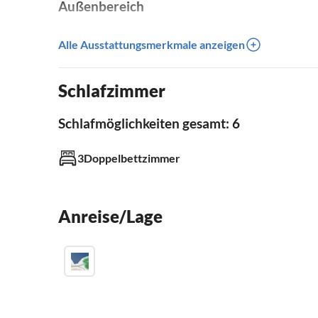
Außenbereich
Garten
Kinderspielplatz
Alle Ausstattungsmerkmale anzeigen
Terrasse
Tischtennisplatte
Schlafzimmer
Badezimmer
Schlafmöglichkeiten gesamt: 6
Badezimmer 2
mit Dusche
3Doppelbettzimmer
Küche
Anreise/Lage
Spülmaschine
Mikrowelle
Kaffeemaschine
Geräte und Zubehör