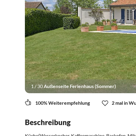
1
/
30
Außenseite Ferienhaus (Sommer)
100% Weiterempfehlung
2 mal in W
Beschreibung
Küche(Wasserkocher, Kaffeemaschine, Backofen, Mik