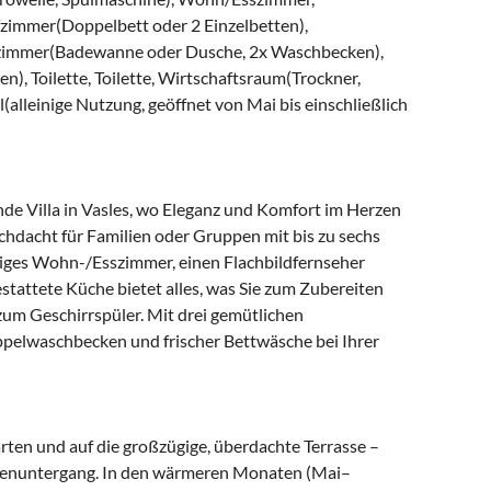
fzimmer(Doppelbett oder 2 Einzelbetten),
ezimmer(Badewanne oder Dusche, 2x Waschbecken),
 Toilette, Toilette, Wirtschaftsraum(Trockner,
alleinige Nutzung, geöffnet von Mai bis einschließlich
ende Villa in Vasles, wo Eleganz und Komfort im Herzen
urchdacht für Familien oder Gruppen mit bis zu sechs
ftiges Wohn-/Esszimmer, einen Flachbildfernseher
attete Küche bietet alles, was Sie zum Zubereiten
zum Geschirrspüler. Mit drei gemütlichen
elwaschbecken und frischer Bettwäsche bei Ihrer
arten und auf die großzügige, überdachte Terrasse –
onnenuntergang. In den wärmeren Monaten (Mai–