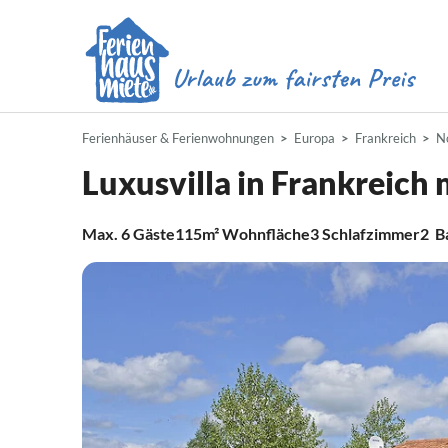
Ferienhäuser & Ferienwohnungen
Europa
Frankreich
N
Luxusvilla in Frankreich 
Max.
6
Gäste
115m²
Wohnfläche
3
Schlafzimmer
2
B