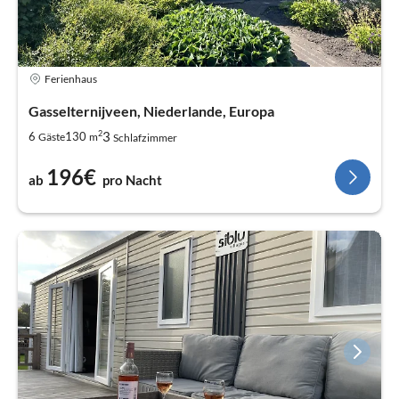
Ferienhaus
Gasselternijveen, Niederlande, Europa
2
3
6
130
Gäste
m
Schlafzimmer
196€
ab
pro Nacht