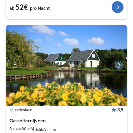
52€
ab
pro Nacht
3,9
Ferienhaus
Gasselternijveen
2
4
8
80
Gäste
m
Schlafzimmer