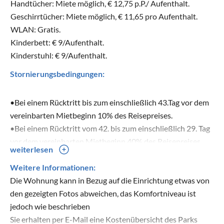
Handtücher: Miete möglich, € 12,75 p.P./ Aufenthalt.
Geschirrtücher: Miete möglich, € 11,65 pro Aufenthalt.
WLAN: Gratis.
Kinderbett: € 9/Aufenthalt.
Kinderstuhl: € 9/Aufenthalt.
Stornierungsbedingungen:
•Bei einem Rücktritt bis zum einschließlich 43.Tag vor dem
vereinbarten Mietbeginn 10% des Reisepreises.
•Bei einem Rücktritt vom 42. bis zum einschließlich 29. Tag
vor dem vereinbarten Mietbeginn 40% des Reisepreises.
weiterlesen
•Bei einem Rücktritt vom 28. bis zum einschließlich letzten
Tag vor dem vereinbarten Mietbeginn 90% des
Weitere Informationen:
Reisepreises.
Die Wohnung kann in Bezug auf die Einrichtung etwas von
•Bei späterem Rücktritt oder bei Nichtantritt der Reise
den gezeigten Fotos abweichen, das Komfortniveau ist
wird der gesamte Reisepreis berechnet.
jedoch wie beschrieben
Sie erhalten per E-Mail eine Kostenübersicht des Parks