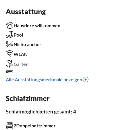
Ausstattung
Haustiere willkommen
Pool
Nichtraucher
WLAN
Garten
Fernseher
Alle Ausstattungsmerkmale anzeigen
Terrasse
Parkplatz
Schlafzimmer
Kinder willkommen
Schlafmöglichkeiten gesamt: 4
Außenbereich
2Doppelbettzimmer