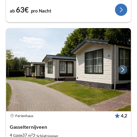
63€
ab
pro Nacht
4,2
Ferienhaus
Gasselternijveen
2
2
4
37
Gäste
m
Schlafzimmer