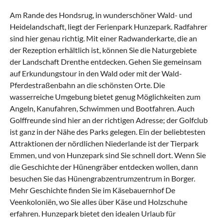
Geräte und Zubehör
Am Rande des Hondsrug, in wunderschöner Wald- und
Fahrräder
Fernseher
Heidelandschaft, liegt der Ferienpark Hunzepark. Radfahrer
sind hier genau richtig. Mit einer Radwanderkarte, die an
WLAN
Terrassenmöbel
der Rezeption erhältlich ist, können Sie die Naturgebiete
der Landschaft Drenthe entdecken. Gehen Sie gemeinsam
Geeignet für
auf Erkundungstour in den Wald oder mit der Wald-
Pferdestraßenbahn an die schönsten Orte. Die
Nichtraucher
Haustiere willkommen
wasserreiche Umgebung bietet genug Möglichkeiten zum
Angeln, Kanufahren, Schwimmen und Bootfahren. Auch
Kinder willkommen
Golffreunde sind hier an der richtigen Adresse; der Golfclub
ist ganz in der Nähe des Parks gelegen. Ein der beliebtesten
Attraktionen der nördlichen Niederlande ist der Tierpark
Emmen, und von Hunzepark sind Sie schnell dort. Wenn Sie
die Geschichte der Hünengräber entdecken wollen, dann
besuchen Sie das Hünengrabzentrumzentrum in Borger.
Mehr Geschichte finden Sie im Käsebauernhof De
Veenkoloniën, wo Sie alles über Käse und Holzschuhe
erfahren. Hunzepark bietet den idealen Urlaub für