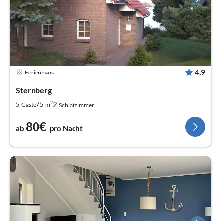
4,9
Ferienhaus
Sternberg
2
2
5
75
Gäste
m
Schlafzimmer
80€
ab
pro Nacht