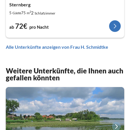
Sternberg
2
2
5
75
Gäste
m
Schlafzimmer
72€
ab
pro Nacht
Alle Unterkünfte anzeigen von Frau H. Schmidtke
Weitere Unterkünfte, die Ihnen auch
gefallen könnten