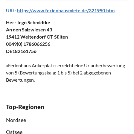
URL:
https://www.ferienhausmiete.de/321990.htm
Herr Ingo Schmidtke
An den Salzwiesen 43
19412 Weitendorf OT Sülten
0049(0) 1786066256
DE182161756
«
Ferienhaus Ankerplatz
» erreicht eine Urlauberbewertung
von
5
(Bewertungsskala:
1
bis
5
) bei
2
abgegebenen
Bewertungen.
Top-Regionen
Nordsee
Ostsee