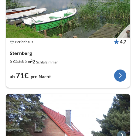
4,7
Ferienhaus
Sternberg
2
2
5
85
Gäste
m
Schlafzimmer
71€
ab
pro Nacht