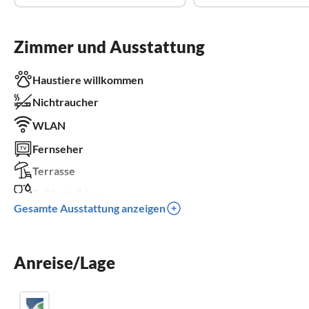
Zimmer und Ausstattung
Haustiere willkommen
Nichtraucher
WLAN
Fernseher
Terrasse
Spülmaschine
Gesamte Ausstattung anzeigen
Waschmaschine
Sauna
Anreise/Lage
Kamin