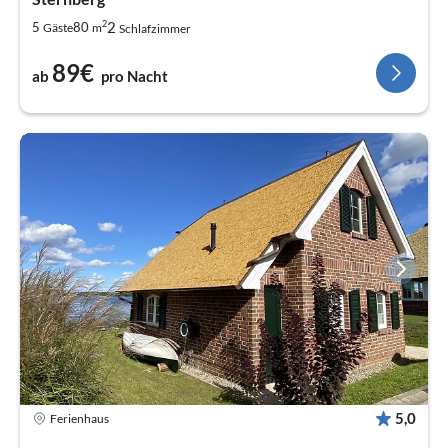
2
2
5
80
Gäste
m
Schlafzimmer
89€
ab
pro Nacht
5,0
Ferienhaus