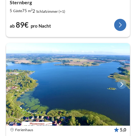
Sternberg
2
2
5
75
Gäste
m
Schlafzimmer (+1)
89€
ab
pro Nacht
5,0
Ferienhaus