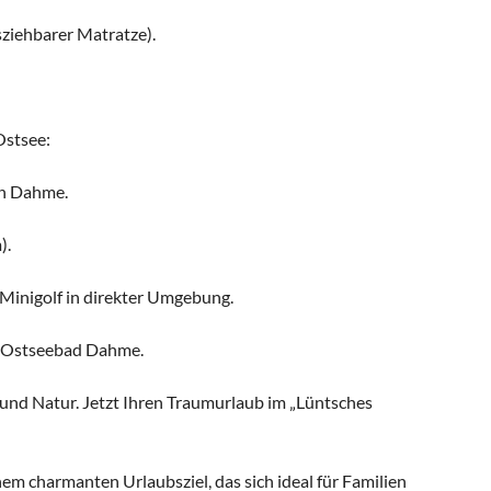
sziehbarer Matratze).
Ostsee:
in Dahme.
).
 Minigolf in direkter Umgebung.
n Ostseebad Dahme.
und Natur. Jetzt Ihren Traumurlaub im „Lüntsches
m charmanten Urlaubsziel, das sich ideal für Familien