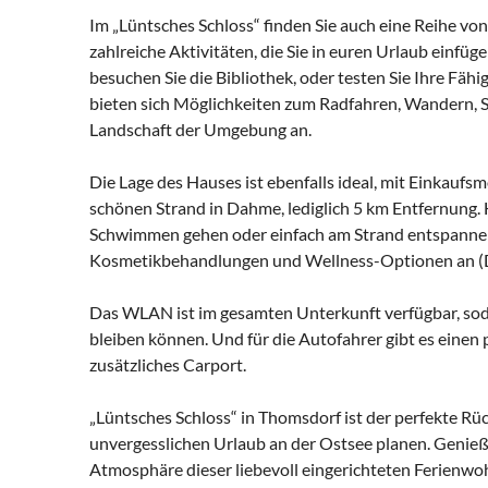
Im „Lüntsches Schloss“ finden Sie auch eine Reihe vo
zahlreiche Aktivitäten, die Sie in euren Urlaub einfü
besuchen Sie die Bibliothek, oder testen Sie Ihre Fäh
bieten sich Möglichkeiten zum Radfahren, Wandern, S
Landschaft der Umgebung an.
Die Lage des Hauses ist ebenfalls ideal, mit Einkaufs
schönen Strand in Dahme, lediglich 5 km Entfernung.
Schwimmen gehen oder einfach am Strand entspannen. 
Kosmetikbehandlungen und Wellness-Optionen an (D
Das WLAN ist im gesamten Unterkunft verfügbar, sod
bleiben können. Und für die Autofahrer gibt es einen
zusätzliches Carport.
„Lüntsches Schloss“ in Thomsdorf ist der perfekte Rü
unvergesslichen Urlaub an der Ostsee planen. Genießen
Atmosphäre dieser liebevoll eingerichteten Ferienwoh