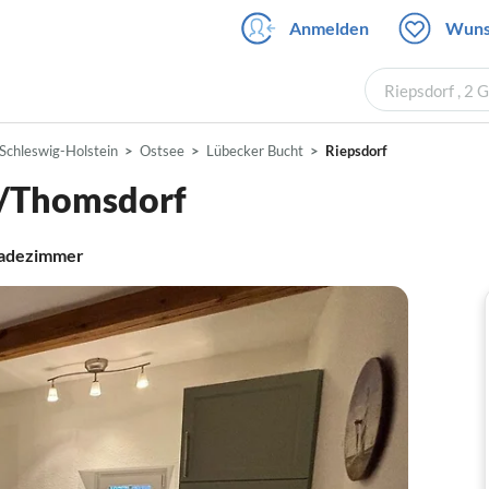
Anmelden
Wuns
Riepsdorf , 2 
Schleswig-Holstein
Ostsee
Lübecker Bucht
Riepsdorf
s/Thomsdorf
adezimmer