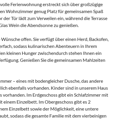
lvolle Ferienwohnung erstreckt sich über großzügige
ellen Wohnzimmer genug Platz für gemeinsamen Spaß
r der Tür lädt zum Verweilen ein, während die Terrasse
 Glas Wein die Abendsonne zu genießen.
 Wünsche offen. Sie verfügt über einen Herd, Backofen,
rfach, sodass kulinarischen Abenteuern in Ihrem
 den kleinen Hunger zwischendurch stehen Ihnen ein
Verfügung. Genießen Sie die gemeinsamen Mahlzeiten
immer – eines mit bodengleicher Dusche, das andere
lich ebenfalls vorhanden. Kinder sind in unserem Haus
ls vorhanden. Im Erdgeschoss gibt ein Schlafzimmer mit
t einem Einzelbett. Im Obergeschoss gibt es 2
inem Einzelbett sowie der Möglichkeit, eine untere
aubt, sodass die gesamte Familie mit dem vierbeinigen