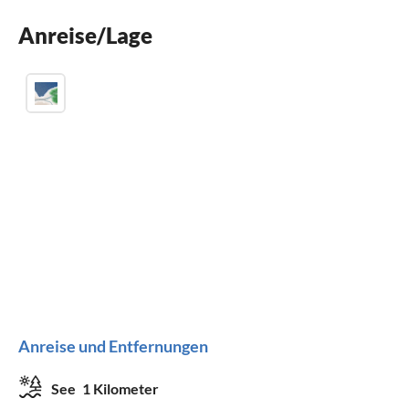
Balkon
Anreise/Lage
Kinderbett
Anreise und Entfernungen
See
1 Kilometer