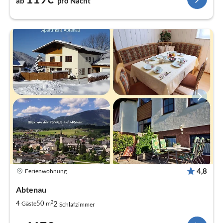
ab
pro Nacht
4,8
Ferienwohnung
Abtenau
2
2
4
50
Gäste
m
Schlafzimmer