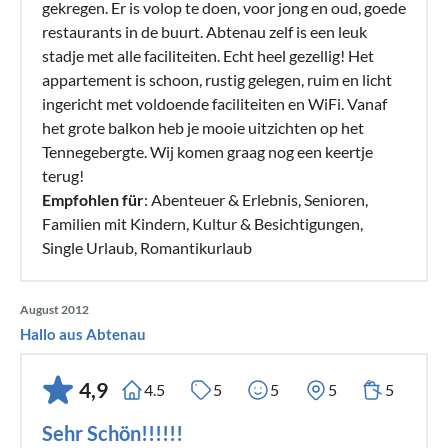
gekregen. Er is volop te doen, voor jong en oud, goede
restaurants in de buurt. Abtenau zelf is een leuk
stadje met alle faciliteiten. Echt heel gezellig! Het
appartement is schoon, rustig gelegen, ruim en licht
ingericht met voldoende faciliteiten en WiFi. Vanaf
het grote balkon heb je mooie uitzichten op het
Tennegebergte. Wij komen graag nog een keertje
terug!
Empfohlen für
: Abenteuer & Erlebnis, Senioren,
Familien mit Kindern, Kultur & Besichtigungen,
Single Urlaub, Romantikurlaub
August 2012
Hallo aus Abtenau
4,9
4.5
5
5
5
5
Sehr Schön!!!!!!