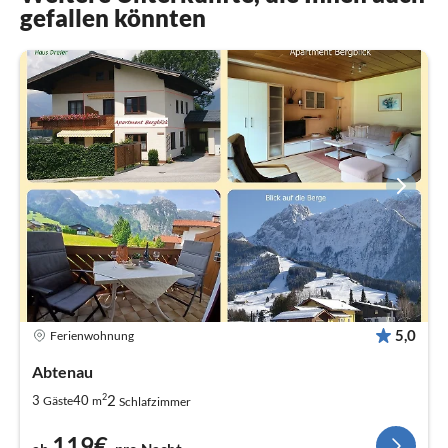
gefallen könnten
5,0
Ferienwohnung
Abtenau
2
2
3
40
Gäste
m
Schlafzimmer
119€