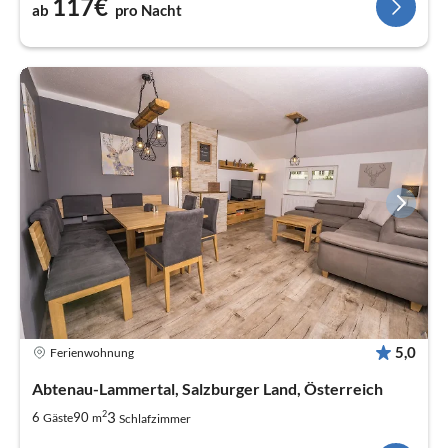
117€
ab
pro Nacht
5,0
Ferienwohnung
Abtenau-Lammertal, Salzburger Land, Österreich
2
3
6
90
Gäste
m
Schlafzimmer