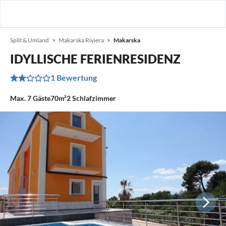
Split & Umland
Makarska Riviera
Makarska
IDYLLISCHE FERIENRESIDENZ
1 Bewertung
Max.
7
Gäste
70m²
2
Schlafzimmer