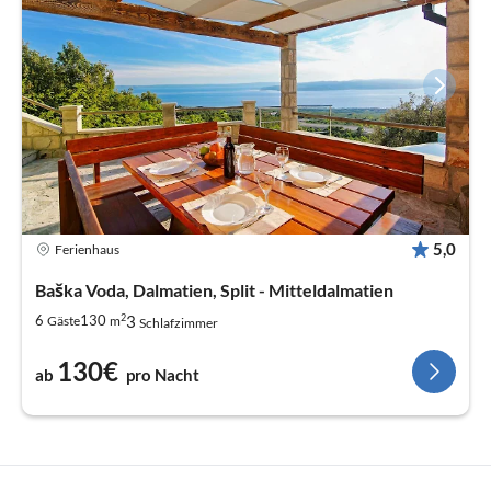
5,0
Ferienhaus
Baška Voda, Dalmatien, Split - Mitteldalmatien
2
3
6
130
Gäste
m
Schlafzimmer
130€
ab
pro Nacht