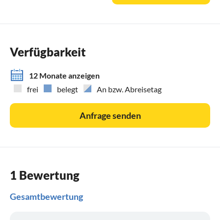
Wir wuerden uns auf Ihren Besuch
Fragen Sie einfach an ob Ihr Wunschtermin noch
verfuegbar ist. Wir antworten Ihnen noch am selben Tag.
Verfügbarkeit
12 Monate anzeigen
frei
belegt
An bzw. Abreisetag
Anfrage senden
1 Bewertung
Gesamtbewertung