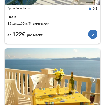
0,1
Ferienwohnung
Brela
2
5
15
100
Gäste
m
Schlafzimmer
122€
ab
pro Nacht