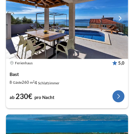
5,0
Ferienhaus
Bast
2
4
8
260
Gäste
m
Schlafzimmer
230€
ab
pro Nacht