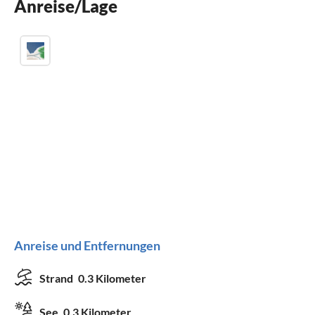
Anreise/Lage
Kinderbett
Anreise und Entfernungen
Strand
0.3 Kilometer
See
0.3 Kilometer