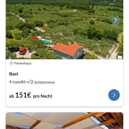
Ferienhaus
Bast
2
2
4
86
Gäste
m
Schlafzimmer
151€
ab
pro Nacht