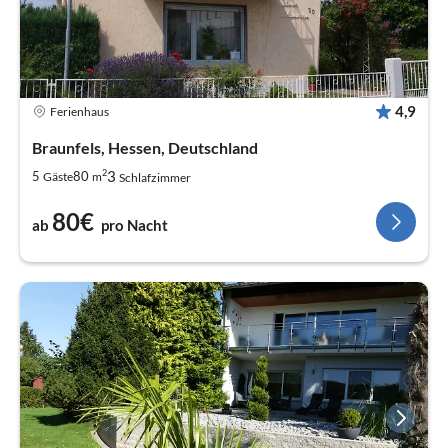
4,9
Ferienhaus
Braunfels, Hessen, Deutschland
2
3
5
80
Gäste
m
Schlafzimmer
80€
ab
pro Nacht