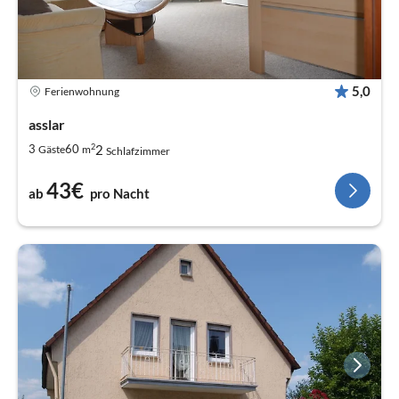
5,0
Ferienwohnung
asslar
2
2
3
60
Gäste
m
Schlafzimmer
43€
ab
pro Nacht