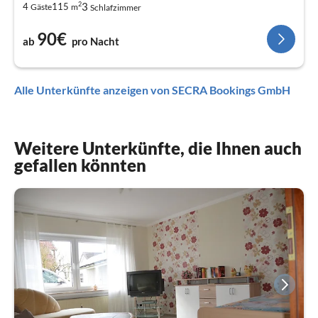
2
3
4
115
Gäste
m
Schlafzimmer
90€
ab
pro Nacht
Alle Unterkünfte anzeigen von SECRA Bookings GmbH
Weitere Unterkünfte, die Ihnen auch
gefallen könnten