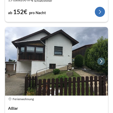
4
15
200
Gäste
m
Schlafzimmer
152€
ab
pro Nacht
Ferienwohnung
Aßlar