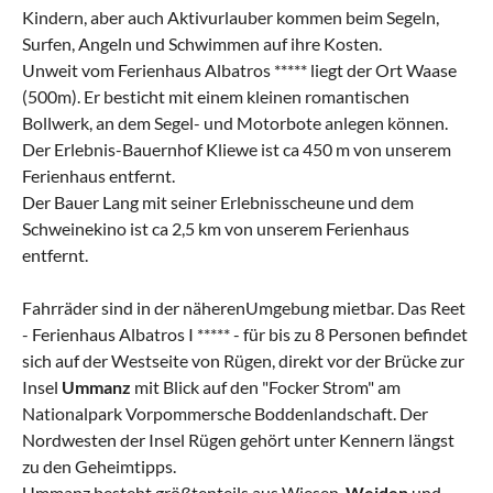
Kindern, aber auch Aktivurlauber kommen beim Segeln,
Surfen, Angeln und Schwimmen auf ihre Kosten.
Unweit vom Ferienhaus Albatros ***** liegt der Ort Waase
(500m). Er besticht mit einem kleinen romantischen
Bollwerk, an dem Segel- und Motorbote anlegen können.
Der Erlebnis-Bauernhof Kliewe ist ca 450 m von unserem
Ferienhaus entfernt.
Der Bauer Lang mit seiner Erlebnisscheune und dem
Schweinekino ist ca 2,5 km von unserem Ferienhaus
entfernt.
Fahrräder sind in der näherenUmgebung mietbar. Das Reet
- Ferienhaus Albatros I ***** - für bis zu 8 Personen befindet
sich auf der Westseite von Rügen, direkt vor der Brücke zur
Insel
Ummanz
mit Blick auf den "Focker Strom" am
Nationalpark Vorpommersche Boddenlandschaft. Der
Nordwesten der Insel Rügen gehört unter Kennern längst
zu den Geheimtipps.
Ummanz besteht größtenteils aus Wiesen,
Weiden
und