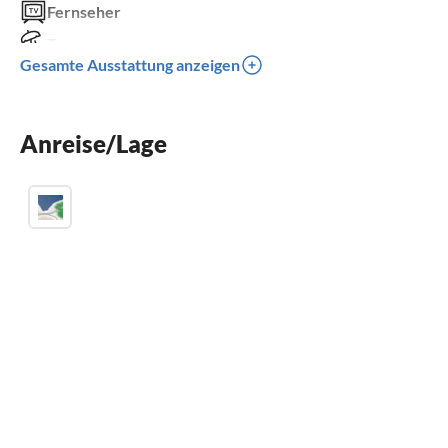
Fernseher
Terrasse
Gesamte Ausstattung anzeigen
Spülmaschine
Waschmaschine
Anreise/Lage
Sauna