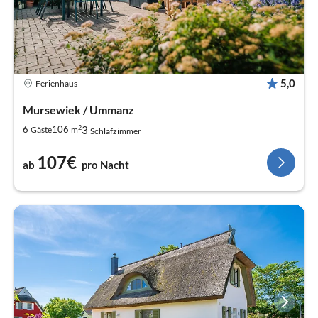
5,0
Ferienhaus
Mursewiek / Ummanz
2
3
6
106
Gäste
m
Schlafzimmer
107€
ab
pro Nacht