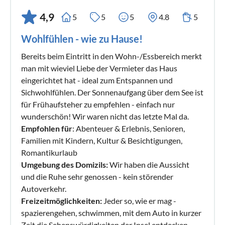
4,9
5
5
5
4.8
5
Wohlfühlen - wie zu Hause!
Bereits beim Eintritt in den Wohn-/Essbereich merkt
man mit wieviel Liebe der Vermieter das Haus
eingerichtet hat - ideal zum Entspannen und
Sichwohlfühlen. Der Sonnenaufgang über dem See ist
für Frühaufsteher zu empfehlen - einfach nur
wunderschön! Wir waren nicht das letzte Mal da.
Empfohlen für
: Abenteuer & Erlebnis, Senioren,
Familien mit Kindern, Kultur & Besichtigungen,
Romantikurlaub
Umgebung des Domizils:
Wir haben die Aussicht
und die Ruhe sehr genossen - kein störender
Autoverkehr.
Freizeitmöglichkeiten:
Jeder so, wie er mag -
spazierengehen, schwimmen, mit dem Auto in kurzer
Zeit die Sehenswürdigkeiten der Insel entdecken -