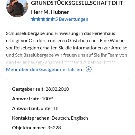
GRUNDSTÜCKSGESELLSCHAFT DHT
Herr M. Hubner
5 Bewertungen
Schlüsselübergabe und Einweisung in das Ferienhaus
erfolgt vor Ort durch unseren Gästebetreuer. Eine Woche
vor Reisebeginn erhalten Sie die Informationen zur Anreise
und Schlüsselübergabe Wir freuen uns auf Sie Ihr Team von
den Ferienhäuser Albatros I ***** und Albatros II *****
Michael Hubner
Mehr über den Gastgeber erfahren
Gastgeber seit:
28.02.2010
Antwortrate:
100%
Antwortzeit:
unter 1h
Kontaktsprachen:
Deutsch, Englisch
Objektnummer:
35228