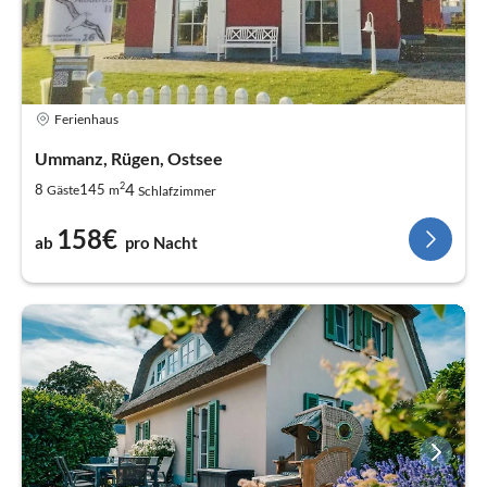
Ferienhaus
Ummanz, Rügen, Ostsee
2
4
8
145
Gäste
m
Schlafzimmer
158€
ab
pro Nacht