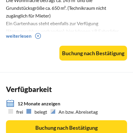
Die Wohnfläche beträgt ca. 145 m² und die
Grundstücksgröße ca. 650 m². (Technikraum nicht
zugänglich für Mieter)
Ein Gartenhaus steht ebenfalls zur Verfügung
(Stromanschluss vorhanden), hier können z.B Fahrräder
weiterlesen
sicher abgestellt werden.
Es stehen 3 Bäder zur Verfügung.
Buchung nach Bestätigung
Das Ferienhaus wurde vom "Deutscher Tourismusverband "
zertifiziert.
Das Ergebnis: 5 Sterne Ferienhaus für 8 Personen.
Verfügbarkeit
Ihr Team vom Ferienhaus Albatros I***** auf Rügen
12 Monate anzeigen
frei
belegt
An bzw. Abreisetag
Buchung nach Bestätigung