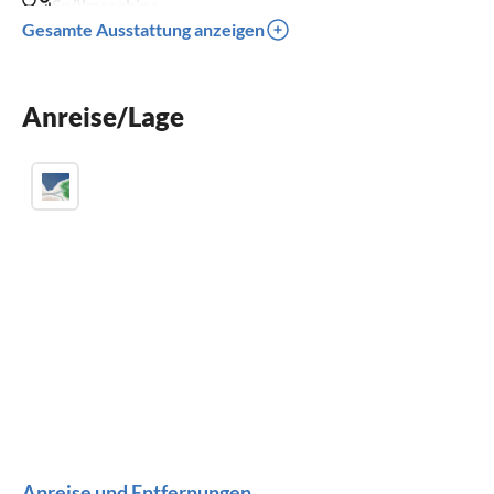
Spülmaschine
Gesamte Ausstattung anzeigen
Waschmaschine
Kinderbett
Anreise/Lage
Parkplatz
Anreise und Entfernungen