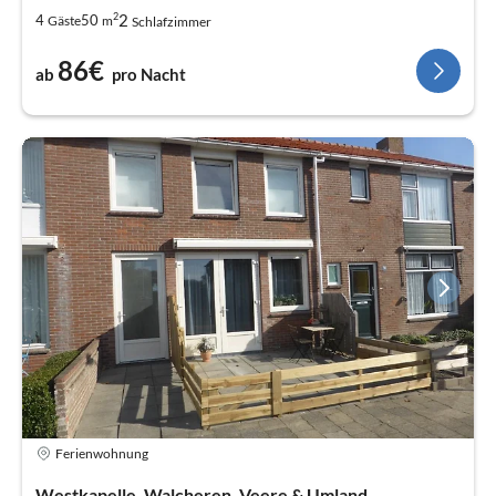
2
2
4
50
Gäste
m
Schlafzimmer
86€
ab
pro Nacht
Ferienwohnung
Westkapelle, Walcheren, Veere & Umland