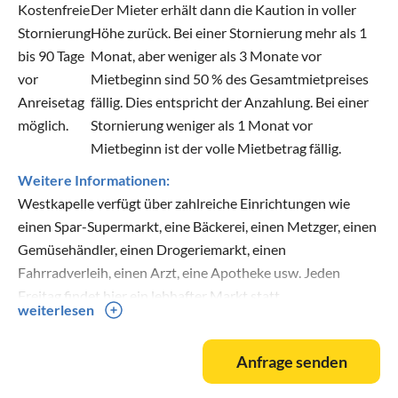
Kostenfreie
Der Mieter erhält dann die Kaution in voller
Stornierung
Höhe zurück. Bei einer Stornierung mehr als 1
bis 90 Tage
Monat, aber weniger als 3 Monate vor
vor
Mietbeginn sind 50 % des Gesamtmietpreises
Anreisetag
fällig. Dies entspricht der Anzahlung. Bei einer
möglich.
Stornierung weniger als 1 Monat vor
Mietbeginn ist der volle Mietbetrag fällig.
Weitere Informationen:
Westkapelle verfügt über zahlreiche Einrichtungen wie
einen Spar-Supermarkt, eine Bäckerei, einen Metzger, einen
Gemüsehändler, einen Drogeriemarkt, einen
Fahrradverleih, einen Arzt, eine Apotheke usw. Jeden
Freitag findet hier ein lebhafter Markt statt.
weiterlesen
Viele Restaurants und Strandpavillons bieten ein gutes
Preis-Leistungs-Verhältnis.
Anfrage senden