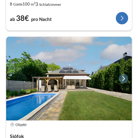
2
3
8
100
Gäste
m
Schlafzimmer
38€
ab
pro Nacht
Objekt
Siófok