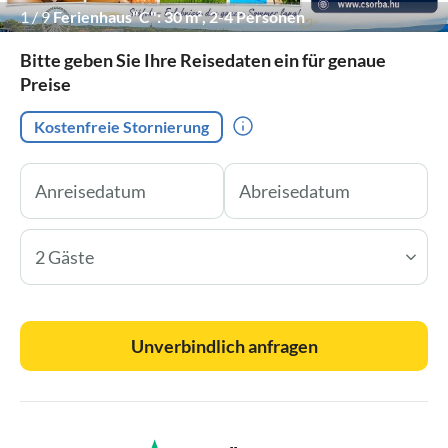
1
/
9
Ferienhaus"C": 30 m², 2-4 Personen
(Schlafzimmer,Kochnische-Essecke, Badezimmer)
Bitte geben Sie Ihre Reisedaten ein für genaue
Preise
Kostenfreie Stornierung
2 Gäste
Unverbindlich anfragen