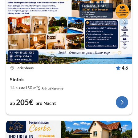
4,6
Ferienhaus
Siofok
2
5
14
150
Gäste
m
Schlafzimmer
205€
ab
pro Nacht