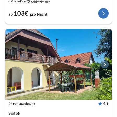
2
2
6
45
Gäste
m
Schlafzimmer
103€
ab
pro Nacht
4,9
Ferienwohnung
Siófok