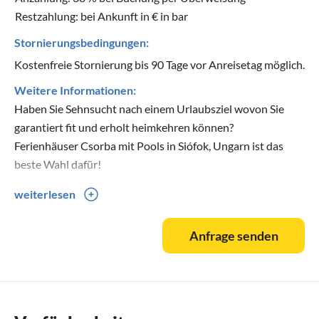
Restzahlung: bei Ankunft in € in bar
Stornierungsbedingungen:
Kostenfreie Stornierung bis 90 Tage vor Anreisetag möglich.
Weitere Informationen:
Haben Sie Sehnsucht nach einem Urlaubsziel wovon Sie
garantiert fit und erholt heimkehren können?
Ferienhäuser Csorba mit Pools in Siófok, Ungarn ist das
beste Wahl dafür!
weiterlesen
Am stimmungsvollen Ufer des Balatons zu spazieren,
Ausflüge in der wunderschönen Umgebung zu halten, oder
Anfrage senden
einfach Energie in unserem schönen Garten mit Pools zu
tanken! Nach einigen Tagen kann man sich wie neugeboren
fühlen!
Ferienhaus Csorba / Balaton / Ungarn