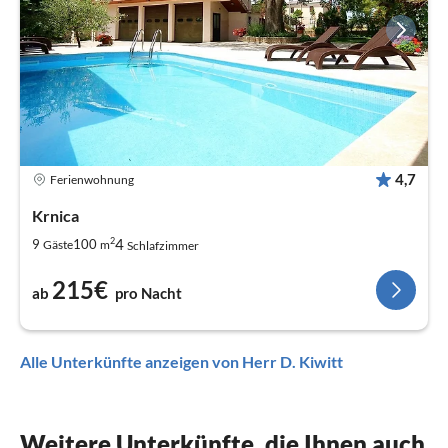
4,7
Ferienwohnung
Krnica
2
4
9
100
Gäste
m
Schlafzimmer
215€
ab
pro Nacht
Alle Unterkünfte anzeigen von Herr D. Kiwitt
Weitere Unterkünfte, die Ihnen auch