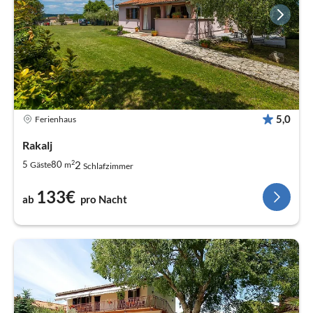
5,0
Ferienhaus
Rakalj
2
2
5
80
Gäste
m
Schlafzimmer
133€
ab
pro Nacht