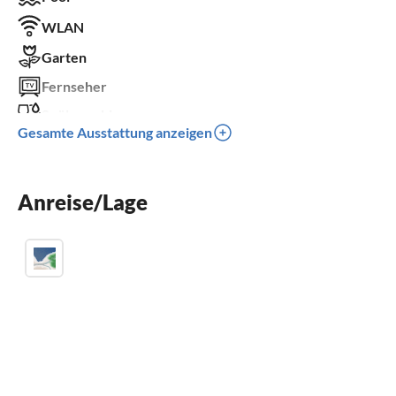
WLAN
Garten
Fernseher
Spülmaschine
Gesamte Ausstattung anzeigen
Waschmaschine
Kinderbett
Anreise/Lage
Parkplatz