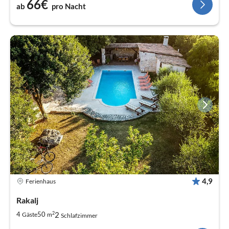
66€
ab
pro Nacht
4,9
Ferienhaus
Rakalj
2
2
4
50
Gäste
m
Schlafzimmer