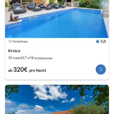
5,0
Ferienhaus
Krnica
2
4
10
317
Gäste
m
Schlafzimmer
320€
ab
pro Nacht