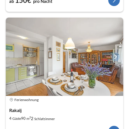
150€
ab
pro Nacht
Ferienwohnung
Rakalj
2
2
4
90
Gäste
m
Schlafzimmer