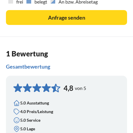
frei
belegt
An bzw. Abreisetag
- Geschirrspüler
- Herd
Anfrage senden
- Backofen
- Kühlschrank
- Toaster
- Hochstuhl
1 Bewertung
Wohnbereich
Gesamtbewertung
- DVD-Spieler
- Drahtloses Internet
- CD-Spieler
4,8
von 5
- Digital-TV Smart
5.0 Ausstattung
Badezimmer
4.0 Preis/Leistung
- Regenschauer
5.0 Service
- Waschmaschine
5.0 Lage
- Bügeleisen und -brett