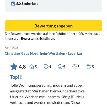
- Toilette 2x
5.0 Sauberkeit
- Haartrockner
Schlafräume
Bewertung abgeben
- 1 Kingsize-Bett
Die Bewertungen werden auf ihre Echtheit überprüft. Mehr dazu
- 2 Einzelbetten
in unseren
Bewertungsrichtlinien
.
- 1 Babybett
April 2026
Christine P. aus Nordrhein-Westfalen - Leverkus
4,8
5
4
5
5
5
Top!!!
Tolle Wohnung, geräumig, modern und super
ausgestattet. Wir haben hier wunderbare zwei
Urlaubs-Wochen mit unserem König (Pudel:)
verbracht und werden es wieder tun. Diese