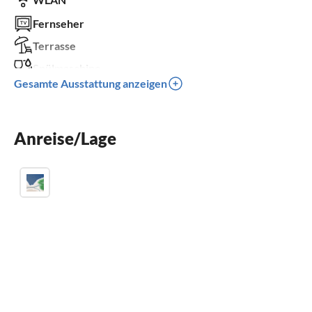
Fernseher
Terrasse
Spülmaschine
Gesamte Ausstattung anzeigen
Waschmaschine
Balkon
Anreise/Lage
Kinderbett