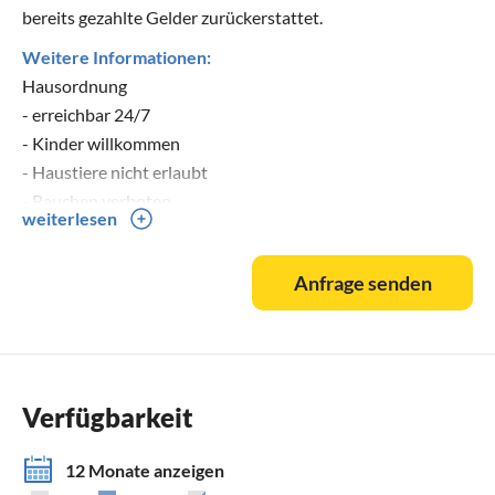
bereits gezahlte Gelder zurückerstattet.
Weitere Informationen:
Hausordnung
- erreichbar 24/7
- Kinder willkommen
- Haustiere nicht erlaubt
- Rauchen verboten
weiterlesen
Einrichtungen
Anfrage senden
- Private Dachterrasse mit Gartenmöbeln und 2
Liegestühlen
- Kostenloses Parken
- Zentralheizung
Verfügbarkeit
Küche
- Nespresso und Filterkaffeemaschine
12 Monate anzeigen
- Kessel