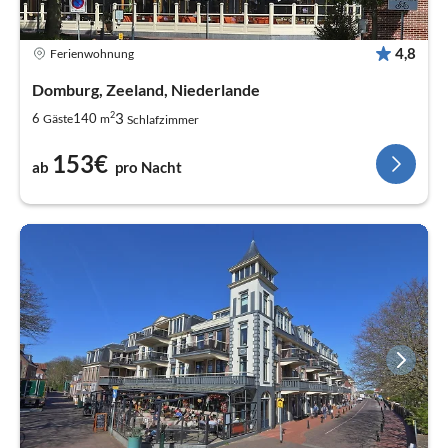
4,8
Ferienwohnung
Domburg, Zeeland, Niederlande
2
3
6
140
Gäste
m
Schlafzimmer
153€
ab
pro Nacht