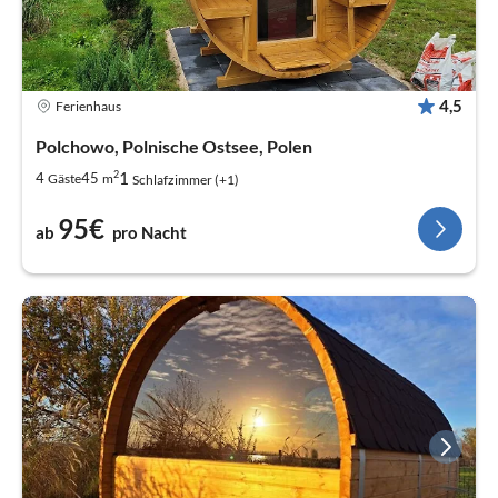
4,5
Ferienhaus
Polchowo, Polnische Ostsee, Polen
2
1
4
45
Gäste
m
Schlafzimmer (+1)
95€
ab
pro Nacht