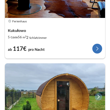
Ferienhaus
Kukułowo
2
2
5
56
Gäste
m
Schlafzimmer
117€
ab
pro Nacht