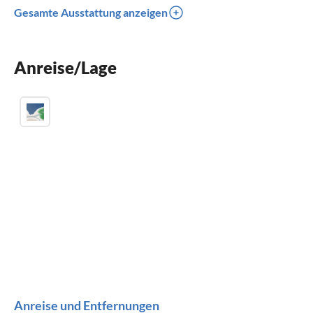
Gesamte Ausstattung anzeigen
Spülmaschine
Waschmaschine
Anreise/Lage
Kamin
Anreise und Entfernungen