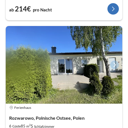
214€
ab
pro Nacht
Ferienhaus
Rozwarowo, Polnische Ostsee, Polen
2
5
6
85
Gäste
m
Schlafzimmer