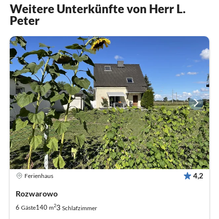
Weitere Unterkünfte von Herr L.
Peter
4,2
Ferienhaus
Rozwarowo
2
3
6
140
Gäste
m
Schlafzimmer