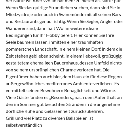
der Natur ist. Aber Wollin hat mehr zu bieten als Natur pur.
Wenn Sie das quirlige Strandleben suchen, dann sind Sie in
Miedzyzdroje oder auch in Swinemünde mit all seinen Bars
und Restaurants genau richtig. Wenn Sie Segler, Angler oder
Wanderer sind, dann hält Wollin weitere ideale
Bedingungen für Ihr Hobby bereit. Hier können Sie Ihre
Seele baumeln lassen, inmitten einer traumhaften
pommerschen Landschaft, in einem kleinen Dorf, in dem die
Zeit stehen geblieben scheint. In einem liebevoll, großzügig
gestaltetem ehemaligen Bauernhaus, dessen Umfeld nichts
von seinem ursprünglichen Charme verloren hat. Die
Eigentümer haben auch hier, dem Haus ein für diese Region
außergewöhnliches mediterranes Ambiente verliehen . Es
vermittelt seinen Bewohnern Behaglichkeit und Wärme.
Viele Gäste fanden es ,,Besonders,, nach dem Aufenthalt an
den im Sommer gut besuchten Stränden in die angenehme
dörfliche Ruhe und Gelassenheit zurückzukehren.
Grill und viel Platz zu diversen Ballspielen ist
selbstverständlich