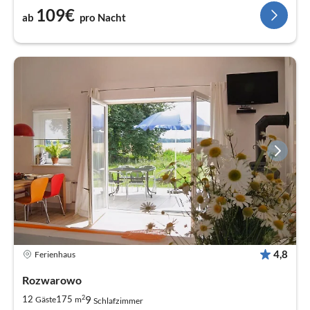
109€
ab
pro Nacht
4,8
Ferienhaus
Rozwarowo
2
9
12
175
Gäste
m
Schlafzimmer