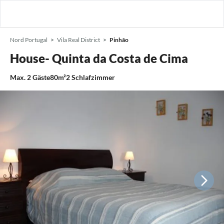
Nord Portugal
Vila Real District
Pinhão
House- Quinta da Costa de Cima
Max.
2
Gäste
80m²
2
Schlafzimmer