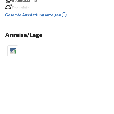
Spülmaschine
Parkplatz
Gesamte Ausstattung anzeigen
Grill
Kinder willkommen
Anreise/Lage
für Rollstuhl geeignet