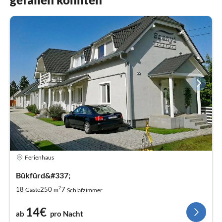
Ferienhaus
Bükfürd&#337;
2
7
18
250
Gäste
m
Schlafzimmer
14€
ab
pro Nacht