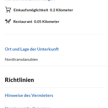
Fernseher
Satelliten-/Kabel-TV
Einkaufsmöglichkeit
0.2 Kilometer
WLAN
Terrassenmöbel
Restaurant
0.05 Kilometer
Geeignet für
Nichtraucher
Haustiere willkommen
Ort und Lage der Unterkunft
Kinder willkommen
Nordtransdanubien
Richtlinien
Hinweise des Vermieters