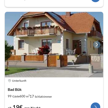
Unterkunft
Bad Bük
2
17
99
600
Gäste
m
Schlafzimmer
19€