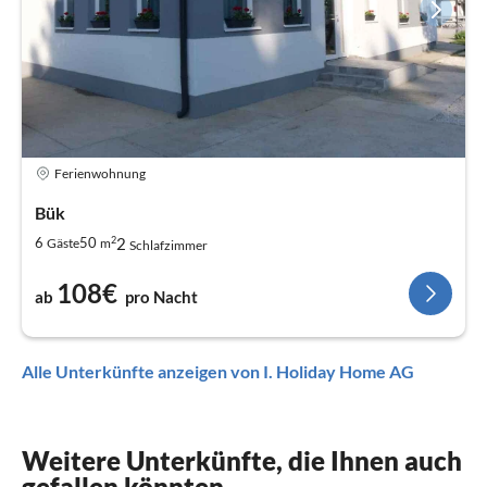
Ferienwohnung
Bük
2
2
6
50
Gäste
m
Schlafzimmer
108€
ab
pro Nacht
Alle Unterkünfte anzeigen von I. Holiday Home AG
Weitere Unterkünfte, die Ihnen auch
gefallen könnten