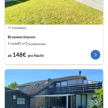
Ferienhaus
Brouwershaven
2
2
5
85
Gäste
m
Schlafzimmer
148€
ab
pro Nacht