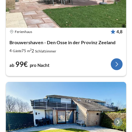
4,8
Ferienhaus
Brouwershaven - Den Osse in der Provinz Zeeland
2
2
4
75
Gäste
m
Schlafzimmer
99€
ab
pro Nacht