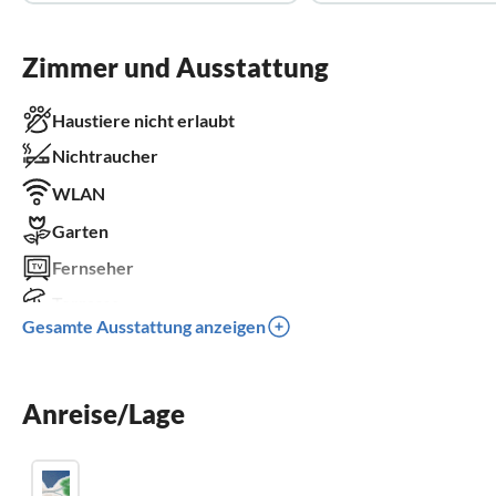
Zimmer und Ausstattung
Haustiere nicht erlaubt
Nichtraucher
WLAN
Garten
Fernseher
Terrasse
Gesamte Ausstattung anzeigen
Waschmaschine
Balkon
Anreise/Lage
Parkplatz