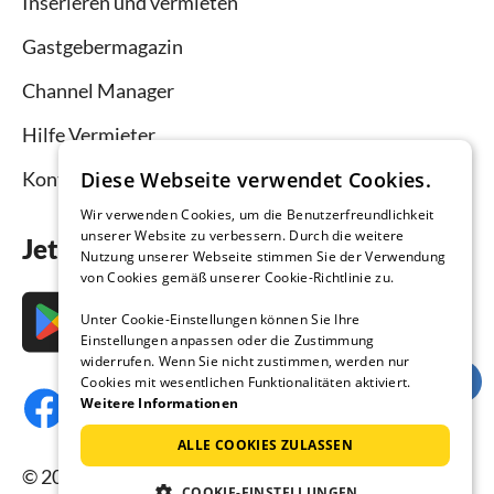
Inserieren und vermieten
Gastgebermagazin
Channel Manager
Hilfe Vermieter
Diese Webseite verwendet Cookies.
Kontakt
Wir verwenden Cookies, um die Benutzerfreundlichkeit
unserer Website zu verbessern. Durch die weitere
Jetzt die App downloaden
Nutzung unserer Webseite stimmen Sie der Verwendung
von Cookies gemäß unserer Cookie-Richtlinie zu.
Unter Cookie-Einstellungen können Sie Ihre
Einstellungen anpassen oder die Zustimmung
widerrufen. Wenn Sie nicht zustimmen, werden nur
Cookies mit wesentlichen Funktionalitäten aktiviert.
Weitere Informationen
ALLE COOKIES ZULASSEN
© 2026 Ferienhausmiete.de, alle Rechte
COOKIE-EINSTELLUNGEN