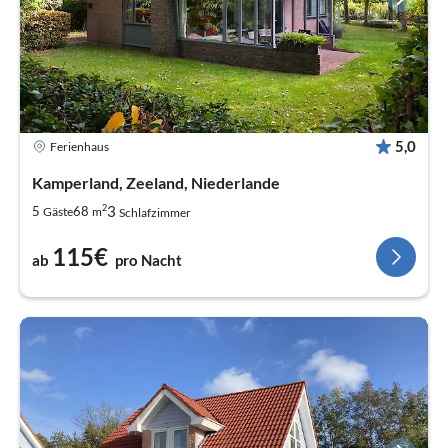
5,0
Ferienhaus
Kamperland, Zeeland, Niederlande
2
3
5
68
Gäste
m
Schlafzimmer
115€
ab
pro Nacht