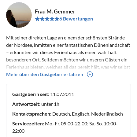
Frau M. Gemmer
6 Bewertungen
Mit seiner direkten Lage an einem der schönsten Strände
der Nordsee, inmitten einer fantastischen Dünenlandschaft
– erkannten wir dieses Ferienhaus als einen wahrhaft
besonderen Ort. Seitdem möchten wir unseren Gästen ein
Ferienhaus bieten, welches all das bereit hält, was wir selbst
in von uns besuchten Ferienunterkünften vermisst hatten.
Mehr über den Gastgeber erfahren
So entstand ein gemütliches Nest für vollkommene
Entspannung, einen erholsamen Rückzugsort mit
Gastgeberin seit:
11.07.2011
wunderbarer Atmosphäre, - für Sie als Paar, als Singel, als
Familie, auch mit Hund. Gerne begrüßen wir Sie als unsere
Antwortzeit:
unter 1h
Gäste!
Kontaktsprachen:
Deutsch, Englisch, Niederländisch
Servicezeiten:
Mo.-Fr. 09:00-22:00; Sa.-So. 10:00-
22:00