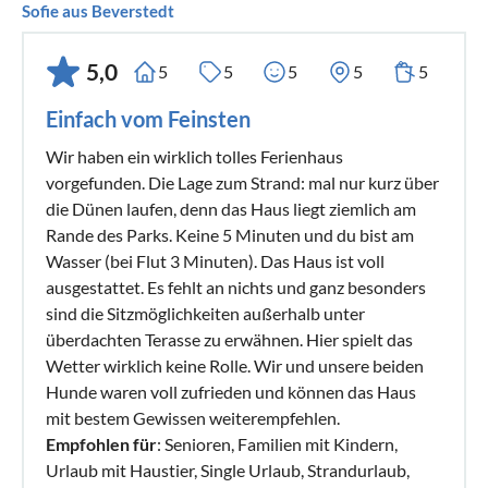
ein Bollerwagen, zwei Decken, eine für Bollerwagen, und
Sofie aus Beverstedt
eine für Hunde
5,0
5
5
5
5
5
Ebenfalls ohne Aufpreis stehen Ihnen ein Kinderreisebett,
Einfach vom Feinsten
ein Rausfallschutzgitter, Toilettensitzverkleinerer sowie
eine Stuhlsitzerhöhung zur Verfügung.
Wir haben ein wirklich tolles Ferienhaus
vorgefunden. Die Lage zum Strand: mal nur kurz über
die Dünen laufen, denn das Haus liegt ziemlich am
Rande des Parks. Keine 5 Minuten und du bist am
Wasser (bei Flut 3 Minuten). Das Haus ist voll
ausgestattet. Es fehlt an nichts und ganz besonders
sind die Sitzmöglichkeiten außerhalb unter
überdachten Terasse zu erwähnen. Hier spielt das
Wetter wirklich keine Rolle. Wir und unsere beiden
Hunde waren voll zufrieden und können das Haus
mit bestem Gewissen weiterempfehlen.
Empfohlen für
: Senioren, Familien mit Kindern,
Urlaub mit Haustier, Single Urlaub, Strandurlaub,