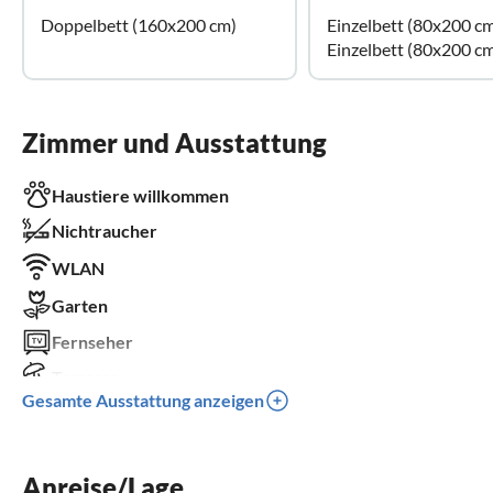
Doppelbett (160x200 cm)
Einzelbett (80x200 c
Einzelbett (80x200 c
Zimmer und Ausstattung
Haustiere willkommen
Nichtraucher
WLAN
Garten
Fernseher
Terrasse
Gesamte Ausstattung anzeigen
Spülmaschine
Waschmaschine
Anreise/Lage
Kamin