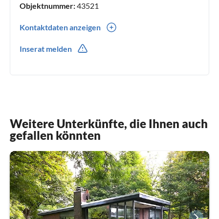
Objektnummer:
43521
Kontaktdaten anzeigen
0049(0) 6082928373
Inserat melden
0049(0) 1785232232
Weitere Unterkünfte, die Ihnen auch
gefallen könnten