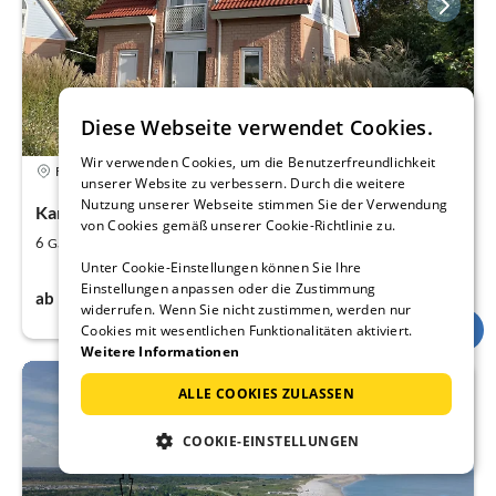
Diese Webseite verwendet Cookies.
Wir verwenden Cookies, um die Benutzerfreundlichkeit
4,9
Ferienhaus
unserer Website zu verbessern. Durch die weitere
Nutzung unserer Webseite stimmen Sie der Verwendung
Kamperland
von Cookies gemäß unserer Cookie-Richtlinie zu.
2
3
6
100
Gäste
m
Schlafzimmer
Unter Cookie-Einstellungen können Sie Ihre
119€
Einstellungen anpassen oder die Zustimmung
ab
pro Nacht
widerrufen. Wenn Sie nicht zustimmen, werden nur
Cookies mit wesentlichen Funktionalitäten aktiviert.
Weitere Informationen
ALLE COOKIES ZULASSEN
COOKIE-EINSTELLUNGEN