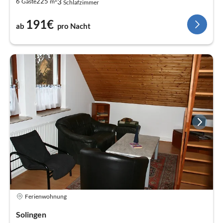
3
6
225
Gäste
m
Schlafzimmer
191€
ab
pro Nacht
Ferienwohnung
Solingen