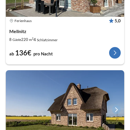
5,0
Ferienhaus
Mellnitz
2
4
8
220
Gäste
m
Schlafzimmer
136€
ab
pro Nacht