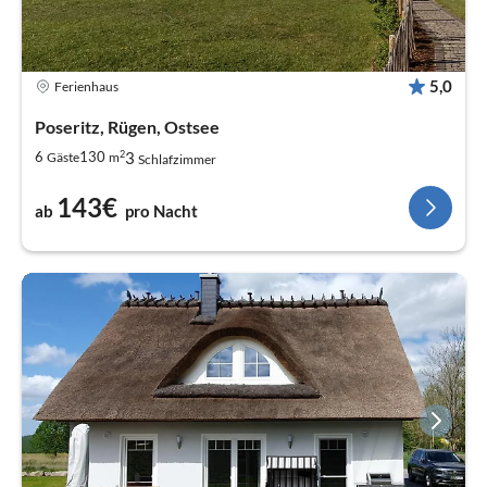
5,0
Ferienhaus
Poseritz, Rügen, Ostsee
2
3
6
130
Gäste
m
Schlafzimmer
143€
ab
pro Nacht