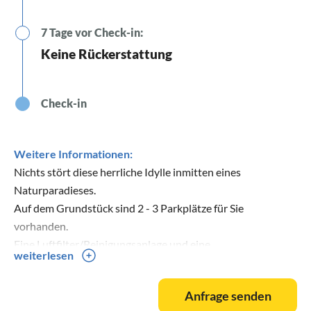
7 Tage vor Check-in:
Keine Rückerstattung
Check-in
Weitere Informationen:
Nichts stört diese herrliche Idylle inmitten eines
Naturparadieses.
Auf dem Grundstück sind 2 - 3 Parkplätze für Sie
vorhanden.
Eine Luftfilter/Reinigungsanlage und eine
weiterlesen
Wasserfilteranlage versorgen das gesamte Haus.
Ihre Fellnasen beherbergen wir gerne nach vorheriger
Anfrage senden
Absprache. Bitte beschreiben Sie diese in Ihrer Anfrage