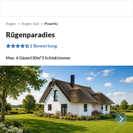
Rügen
Rügen-Süd
Poseritz
Rügenparadies
1 Bewertung
Max.
6
Gäste
130m²
3
Schlafzimmer