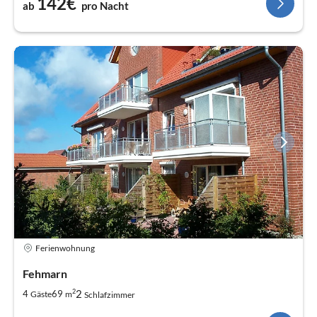
142€
ab
pro Nacht
Ferienwohnung
Fehmarn
2
2
4
69
Gäste
m
Schlafzimmer