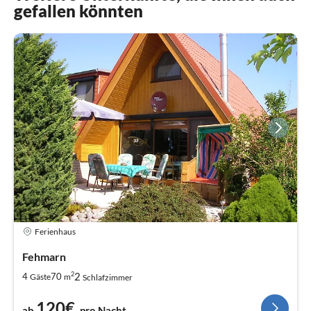
gefallen könnten
Ferienhaus
Fehmarn
2
2
4
70
Gäste
m
Schlafzimmer
120€
ab
pro Nacht