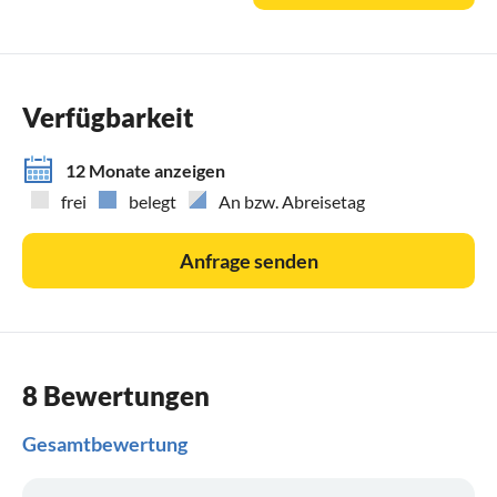
Die aktuellen Preise der Kurabgabe ab dem 1. Januar 2025:
01.01. - 14.05. Nebensaison 1,50 €
15.05. - 14.09. Hauptsaison 2,30 € (2,50 € Tagesgäste)
15.09. - 31.12. Nebensaison 1,50 €
Verfügbarkeit
Alle Gäste ab 18 Jahren sind verpflichtet, eine Kurbabgabe
12 Monate anzeigen
zu zahlen.
frei
belegt
An bzw. Abreisetag
Anfrage senden
8 Bewertungen
Gesamtbewertung