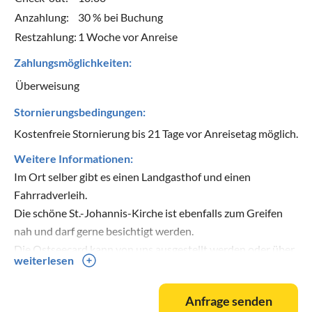
Anzahlung:
30 % bei Buchung
Restzahlung:
1 Woche vor Anreise
Zahlungsmöglichkeiten:
Überweisung
Stornierungsbedingungen:
Kostenfreie Stornierung bis 21 Tage vor Anreisetag möglich.
Weitere Informationen:
Im Ort selber gibt es einen Landgasthof und einen
Fahrradverleih.
Die schöne St.-Johannis-Kirche ist ebenfalls zum Greifen
nah und darf gerne besichtigt werden.
Die Ostseecard kann von uns ausgestellt werden oder über
weiterlesen
die App der Stadt Fehmarn, WELCMpass App.
Der An- und Abreisetag werden nicht mitberechnet.
Anfrage senden