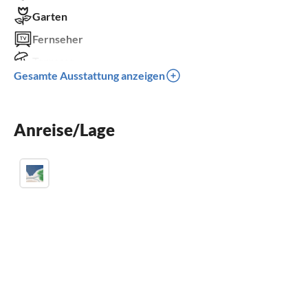
Garten
Fernseher
Terrasse
Gesamte Ausstattung anzeigen
Spülmaschine
Waschmaschine
Anreise/Lage
Kinderbett