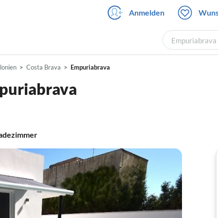
Anmelden
Wuns
Empuriabrava 
lonien
Costa Brava
Empuriabrava
mpuriabrava
adezimmer