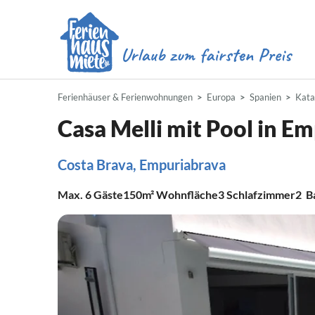
Ferienhäuser & Ferienwohnungen
Europa
Spanien
Kata
Casa Melli mit Pool in E
Costa Brava, Empuriabrava
Max.
6
Gäste
150m²
Wohnfläche
3
Schlafzimmer
2
B