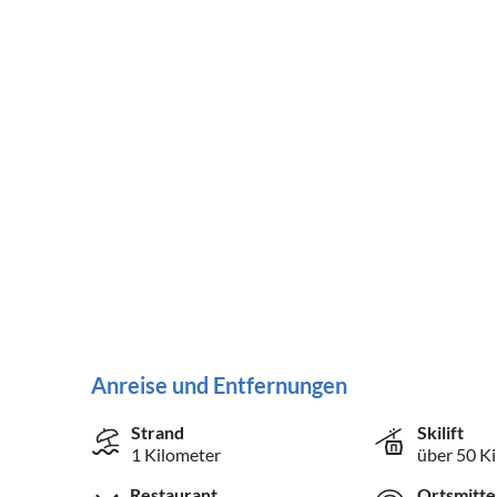
Anreise und Entfernungen
Strand
Skilift
1 Kilometer
über 50 K
Restaurant
Ortsmitte