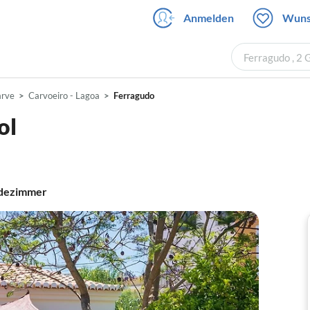
Anmelden
Wuns
Ferragudo , 2
arve
Carvoeiro - Lagoa
Ferragudo
ol
dezimmer