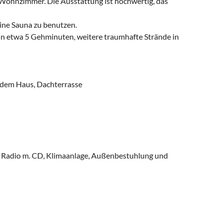
d Wohnzimmer. Die Ausstattung ist hochwertig, das
eine Sauna zu benutzen.
in etwa 5 Gehminuten, weitere traumhafte Strände in
 dem Haus, Dachterrasse
r, Radio m. CD, Klimaanlage, Außenbestuhlung und