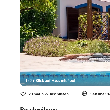
1
/
29
Blixk auf Haus mit Pool
23 mal in Wunschlisten
Seit über 1
Beschreibung