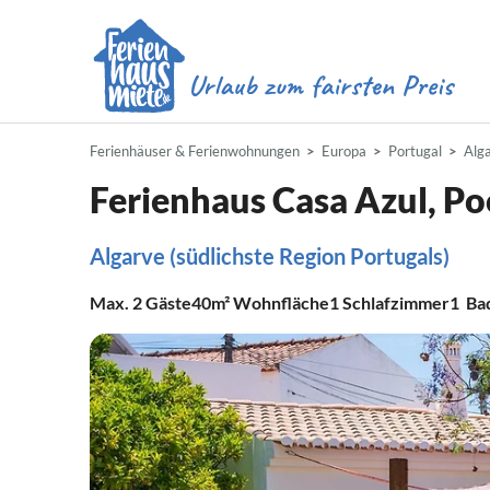
Ferienhäuser & Ferienwohnungen
Europa
Portugal
Alg
Ferienhaus Casa Azul, Po
Algarve (südlichste Region Portugals)
Max.
2
Gäste
40m²
Wohnfläche
1
Schlafzimmer
1
Ba