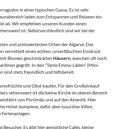
ragudos in einer typischen Gasse. Es ist sehr
Saunabereich laden zum Entspannen und Relaxen ein.
ild ab. Wir empfehlen unseren Kunden einen
henswert ist. Selbstverständlich sind wir bei der
sten und preiswertesten Orten der Algarve. Das
 vermittelt einen echten, unverfälschten Eindruck
n, mit Blumen geschmückten
Häusern
, waschen oft noch
ardinen gegrillt. In den "Tante Emma-Läden" (Mini-
sind stets freundlich und hilfsbereit.
Meeresfrüchte und Obst kaufen. Für den Großeinkauf
ers sehenswert ist die kleine Kirche im oberen Bereich
neinfahrt von Portimão und auf den Atlantik. Hier
che Hotel-komplexe, dafür aber luxuriöse Villen,
 Ferienanlagen.
 Besucher. Es gibt hier gemütliche Cafes, kleine