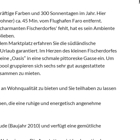
 kräftige Farben und 300 Sonnentagen im Jahr. Hier
nwohner) ca. 45 Min. vom Flughafen Faro entfernt.
'charmanten Fischerdorfes' fehlt, hat es sein Ambiente
lieben.
dem Marktplatz erfahren Sie die südländische
 Urlaub garantiert. Im Herzen des kleinen Fischerdorfes
e eine „Oasis“ in eine schmale pittoreske Gasse ein. Um
ool gruppieren sich sechs sehr gut ausgestattete
zusammen zu mieten.
 an Wohnqualität zu bieten und Sie teilhaben zu lassen
pen, die eine ruhige und energetisch angenehme
ude (Baujahr 2010) und verfügt eine gemütliche