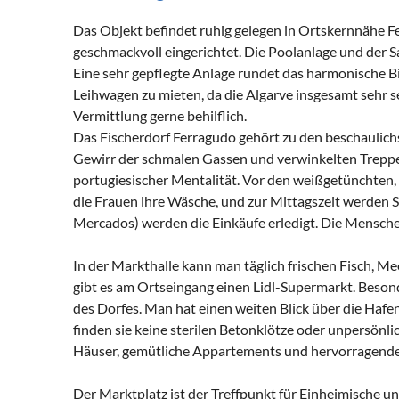
Das Objekt befindet ruhig gelegen in Ortskernnähe Fer
geschmackvoll eingerichtet. Die Poolanlage und der 
Eine sehr gepflegte Anlage rundet das harmonische B
Leihwagen zu mieten, da die Algarve insgesamt sehr se
Vermittlung gerne behilflich.
Das Fischerdorf Ferragudo gehört zu den beschaulich
Gewirr der schmalen Gassen und verwinkelten Treppen
portugiesischer Mentalität. Vor den weißgetünchte
die Frauen ihre Wäsche, und zur Mittagszeit werden S
Mercados) werden die Einkäufe erledigt. Die Menschen 
In der Markthalle kann man täglich frischen Fisch, 
gibt es am Ortseingang einen Lidl-Supermarkt. Besond
des Dorfes. Man hat einen weiten Blick über die Hafe
finden sie keine sterilen Betonklötze oder unpersönli
Häuser, gemütliche Appartements und hervorragende
Der Marktplatz ist der Treffpunkt für Einheimische und