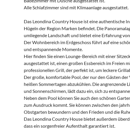
Badezimmer mit Dusche ausgestattet ist.
Alle Schlafzimmer sind mit Klimaanlage ausgestattet.
Das Leondina Country House ist eine authentische Ins
Hügeln der Region Marken befindet. Die Panoramalage d
umliegende Landschaft und bietet eine Erfahrung von
Der Wohnbereich im Erdgeschoss führt auf eine schön
und entspannende Momente.
Hier finden Sie einen Lounge-Bereich mit einer Sitzec
ausgestattet ist, einen großen Essbereich im Freien m
professionellen Grill, der perfekt ist, um leckere Gri
Der große, komfortable Pool, der nur den Gästen der Vi
heißen Sommertagen abzukühlen. Die angrenzende Li
und Sonnenschirmen, lädt dazu ein, sich zu entspann
Neben dem Pool können Sie auch den schönen Garten 
zum Ausdruck kommt. Sie können zwischen den jahrh
Obstgarten bewundern und den Frieden und die Ruhe 
Das Leondina Country House bietet außerdem überda
dass ein sorgenfreier Aufenthalt garantiert ist.