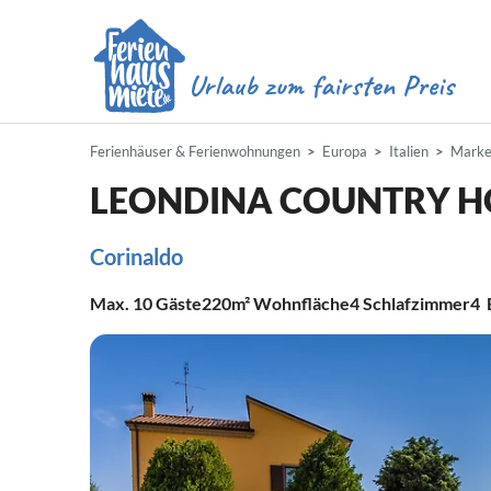
Ferienhäuser & Ferienwohnungen
Europa
Italien
Mark
LEONDINA COUNTRY H
Corinaldo
Max.
10
Gäste
220m²
Wohnfläche
4
Schlafzimmer
4