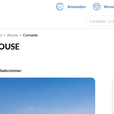
Anmelden
Wuns
Corinaldo , 2 
en
Ancona
Corinaldo
OUSE
Badezimmer