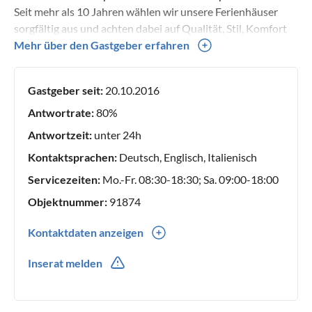
Seit mehr als 10 Jahren wählen wir unsere Ferienhäuser
sorgfältig aus und achten dabei auf Qualität, Stil, Komfort
und gute Lage zum besten Preis-Leistungs-Verhältnis. Dank
Mehr über den Gastgeber erfahren
einer tiefen Kenntnis unserer Ferienhäuser und unseres
Territoriums können wir Ihnen eine komplette Beratung
Gastgeber seit:
20.10.2016
bieten, indem wir Ihnen einen persönlichen
Betreuungsservice für jede einzelne Anfrage widmen. Unser
Antwortrate:
80%
Team steht Ihnen jederzeit zur Verfügung, um Sie über die
Antwortzeit:
unter 24h
ideale Unterkunft für Ihren Urlaub in Italien zu beraten.
Kontaktsprachen:
Deutsch, Englisch, Italienisch
Wenn Sie Fragen haben oder weitere Informationen
benötigen, können Sie gern auf uns zukommen.
Servicezeiten:
Mo.-Fr. 08:30-18:30; Sa. 09:00-18:00
Objektnummer:
91874
Kontaktdaten anzeigen
0039(0) 0721 987073
Inserat melden