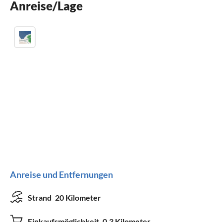
Anreise/Lage
Waschmaschine
Anreise und Entfernungen
Strand
20 Kilometer
Einkaufsmöglichkeit
0.3 Kilometer