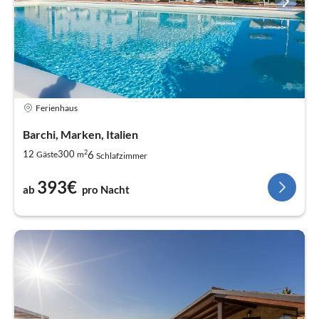
Ferienhaus
Barchi, Marken, Italien
2
6
12
300
Gäste
m
Schlafzimmer
393€
ab
pro Nacht