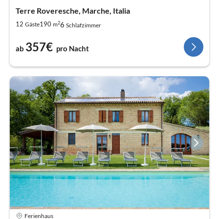
Terre Roveresche, Marche, Italia
2
6
12
190
Gäste
m
Schlafzimmer
357€
ab
pro Nacht
Ferienhaus