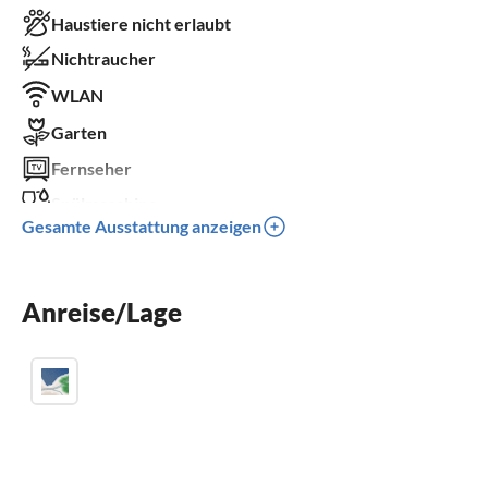
Haustiere nicht erlaubt
Nichtraucher
WLAN
Garten
Fernseher
Spülmaschine
Gesamte Ausstattung anzeigen
Waschmaschine
Balkon
Anreise/Lage
Kinderbett