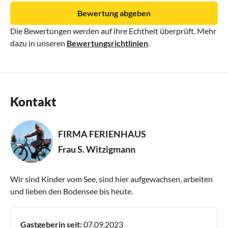
Keine Haustiere erlaubt (Rücksicht auf nachfolgende
Bewertung abgeben
Gäste)
Die Bewertungen werden auf ihre Echtheit überprüft. Mehr
dazu in unseren
Bewertungsrichtlinien
.
Wir sind kein Partyhaus, keine Abi Party, Junggesellen
Abschiede egal W/M.
Kontakt
FIRMA FERIENHAUS
Frau S. Witzigmann
Wir sind Kinder vom See, sind hier aufgewachsen, arbeiten
und lieben den Bodensee bis heute.
Gastgeberin seit:
07.09.2023