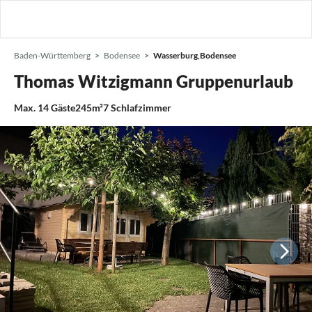
Baden-Württemberg
Bodensee
Wasserburg,Bodensee
Thomas Witzigmann Gruppenurlaub
Max.
14
Gäste
245m²
7
Schlafzimmer