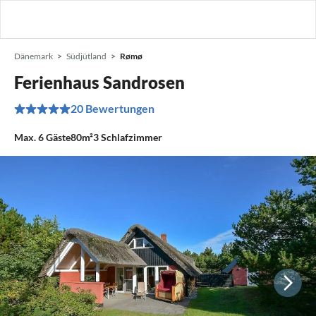
Dänemark
Südjütland
Rømø
Ferienhaus Sandrosen
20 Bewertungen
Max.
6
Gäste
80m²
3
Schlafzimmer