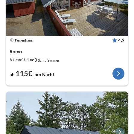
4,9
Ferienhaus
Romo
2
3
6
104
Gäste
m
Schlafzimmer
115€
ab
pro Nacht