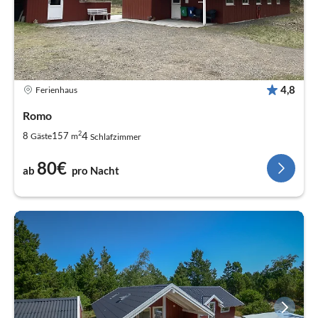
4,8
Ferienhaus
Romo
2
4
8
157
Gäste
m
Schlafzimmer
80€
ab
pro Nacht