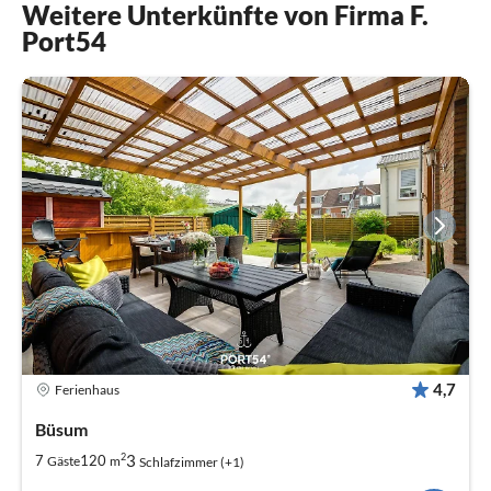
Weitere Unterkünfte von Firma F.
Port54
4,7
Ferienhaus
Büsum
2
3
7
120
Gäste
m
Schlafzimmer (+1)