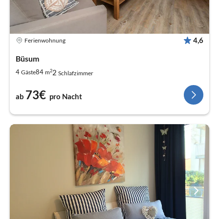
4,6
Ferienwohnung
Büsum
2
2
4
84
Gäste
m
Schlafzimmer
73€
ab
pro Nacht