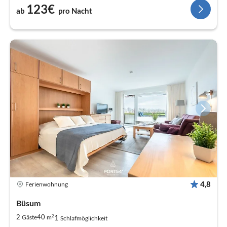
123€
ab
pro Nacht
4,8
Ferienwohnung
Büsum
2
1
2
40
Gäste
m
Schlafmöglichkeit