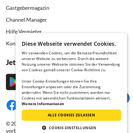
Gastgebermagazin
Channel Manager
Hilfe Vermieter
Kontakt
Diese Webseite verwendet Cookies.
Wir verwenden Cookies, um die Benutzerfreundlichkeit
unserer Website zu verbessern. Durch die weitere
Jetzt die App downloaden
Nutzung unserer Webseite stimmen Sie der Verwendung
von Cookies gemäß unserer Cookie-Richtlinie zu.
Unter Cookie-Einstellungen können Sie Ihre
Einstellungen anpassen oder die Zustimmung
widerrufen. Wenn Sie nicht zustimmen, werden nur
Cookies mit wesentlichen Funktionalitäten aktiviert.
Weitere Informationen
ALLE COOKIES ZULASSEN
© 2026 Ferienhausmiete.de, alle Rechte
COOKIE-EINSTELLUNGEN
vorbehalten.