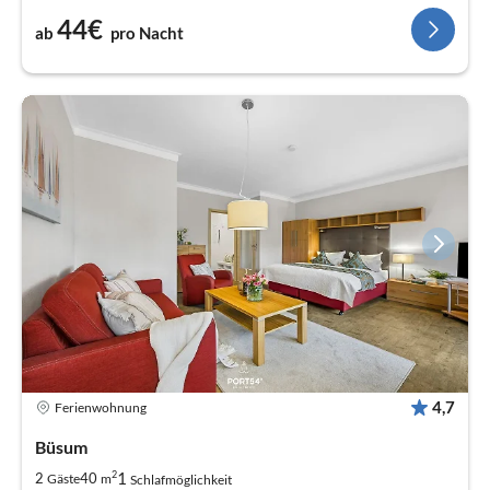
44€
ab
pro Nacht
4,7
Ferienwohnung
Büsum
2
1
2
40
Gäste
m
Schlafmöglichkeit