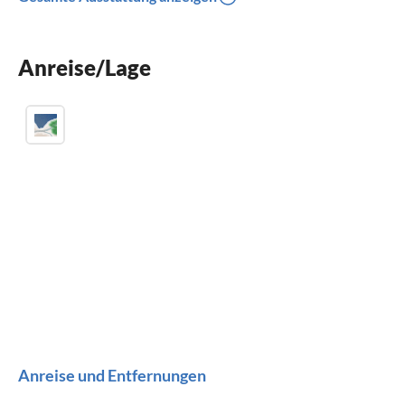
Balkon
Parkplatz
Anreise/Lage
Kinder willkommen
Anreise und Entfernungen