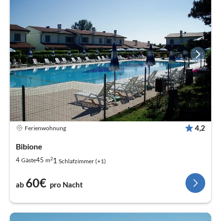
4,2
Ferienwohnung
Bibione
2
1
4
45
Gäste
m
Schlafzimmer (+1)
60€
ab
pro Nacht