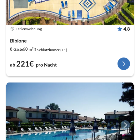
4,8
Ferienwohnung
Bibione
2
3
8
60
Gäste
m
Schlafzimmer (+1)
221€
ab
pro Nacht