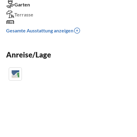
Garten
Terrasse
Waschmaschine
Gesamte Ausstattung anzeigen
Kinderbett
Parkplatz
Anreise/Lage
Klimaanlage