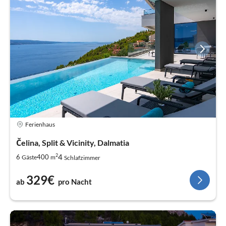
Ferienhaus
Čelina, Split & Vicinity, Dalmatia
2
4
6
400
Gäste
m
Schlafzimmer
329€
ab
pro Nacht