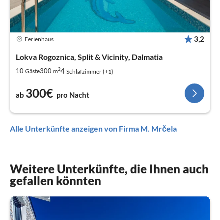
3,2
Ferienhaus
Lokva Rogoznica, Split & Vicinity, Dalmatia
2
4
10
300
Gäste
m
Schlafzimmer (+1)
300€
ab
pro Nacht
Alle Unterkünfte anzeigen von Firma M. Mrčela
Weitere Unterkünfte, die Ihnen auch
gefallen könnten