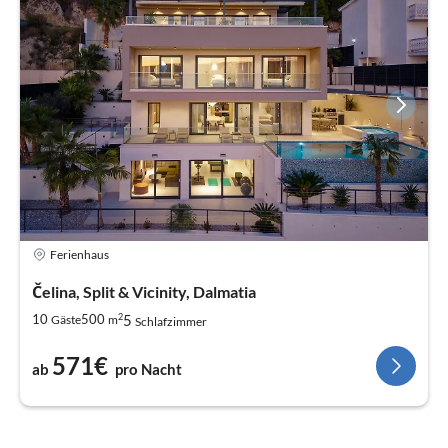
Ferienhaus
Čelina, Split & Vicinity, Dalmatia
2
5
10
500
Gäste
m
Schlafzimmer
571€
ab
pro Nacht