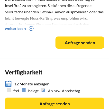
Insel Brač zu arrangieren. Sie können die aufregende
Seilrutsche über den Cetina-Canyon ausprobieren oder das
leicht bewegte Fluss-Rafting, was empfohlen wird.
Alternativ können Sie einen Spaziergang durch den
weiterlesen
historischen Teil von Lokva Rogoznica, hoch oben auf einem
Berg, unternehmen und dabei die atemberaubende
Anfrage senden
Aussicht genießen. In der gesamten Region gibt es
zahlreiche Möglichkeiten, Ihren Urlaub aufzupeppen. Zum
Beispiel sind Makarska und Biokovo mit Sky Walk, Stadt
Dubrovnik, Trogir, Zadar, Krka-Wasserfälle und Plitvicer
Seen innerhalb von 1-3 Stunden Fahrt erreichbar, was sie
Verfügbarkeit
ideal für einen Tagesausflug macht, während man in unserer
Villa wohnt. Zusätzliche Dienstleistungen (nicht
12 Monate anzeigen
inbegriffen), die unsere Agentur, Feriehome, empfiehlt:
frei
belegt
An bzw. Abreisetag
- Lebensmittellieferungen können bequem von Ihrem Sofa
aus geplant und zu einem festgelegten Zeitpunkt in die Villa
Anfrage senden
geliefert werden;