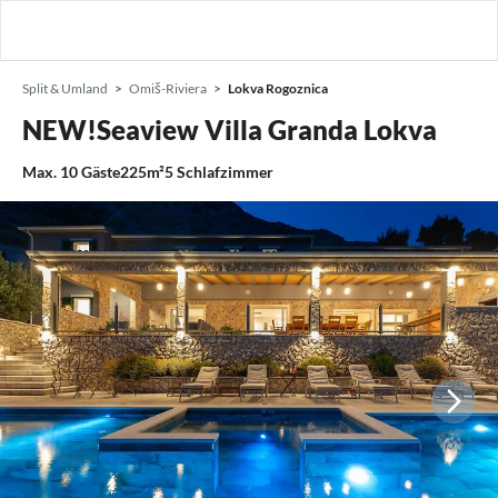
Split & Umland
Omiš-Riviera
Lokva Rogoznica
NEW!Seaview Villa Granda Lokva
Max.
10
Gäste
225m²
5
Schlafzimmer