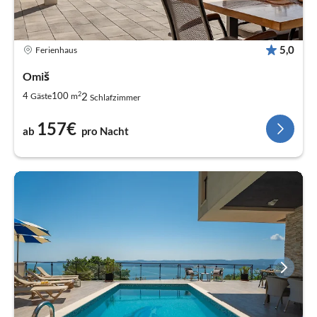
5,0
Ferienhaus
Omiš
2
2
4
100
Gäste
m
Schlafzimmer
157€
ab
pro Nacht