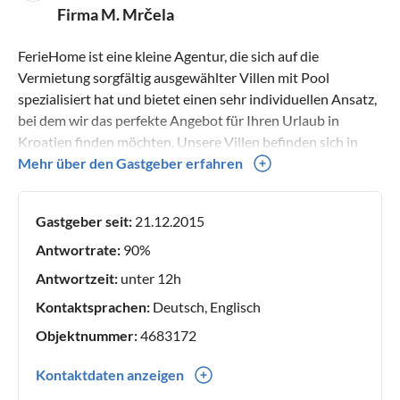
Firma M. Mrčela
FerieHome ist eine kleine Agentur, die sich auf die
Vermietung sorgfältig ausgewählter Villen mit Pool
spezialisiert hat und bietet einen sehr individuellen Ansatz,
bei dem wir das perfekte Angebot für Ihren Urlaub in
Kroatien finden möchten. Unsere Villen befinden sich in
Mitteldalmatien, der beliebtesten und schönsten Region
Mehr über den Gastgeber erfahren
Kroatiens, die alles bietet, was ein moderner Gast benötigt,
egal ob unser Gast einen aktiven, ländlichen,
Gastgeber seit:
21.12.2015
abenteuerlichen, familiären, historischen, medizinischen
oder anderen Urlaubstyp bevorzugt, diese Gegend bietet
Antwortrate:
90%
alles. Wir überprüfen jede Eigenschaft persönlich sowie
Antwortzeit:
unter 12h
alles, was jede Villa bietet. Daher ist als Hauptvertreter der
Kontaktsprachen:
Deutsch, Englisch
präsentierten Unterkünfte der beste Preis garantiert.
Objektnummer:
4683172
Kontaktdaten anzeigen
00385(0) 958829344