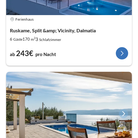
Ferienhaus
Ruskame, Split &amp; Vicinity, Dalmatia
2
3
6
170
Gäste
m
Schlafzimmer
243€
ab
pro Nacht