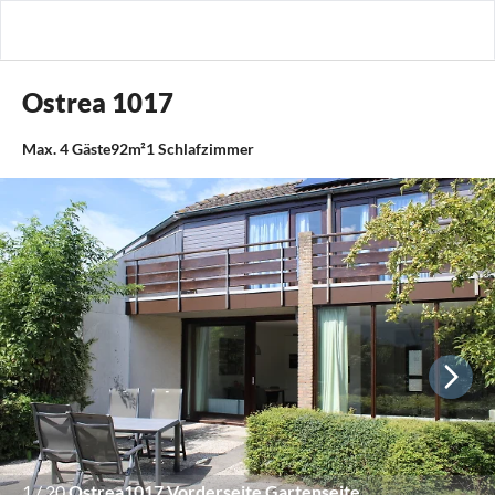
Ostrea 1017
Max.
4
Gäste
92m²
1
Schlafzimmer
1
/
20
Ostrea1017 Vorderseite Gartenseite.