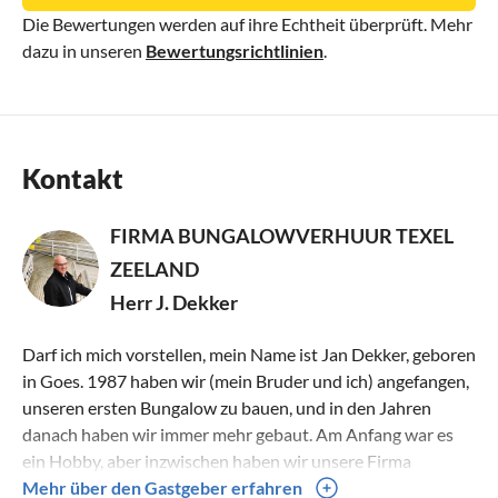
Die Bewertungen werden auf ihre Echtheit überprüft. Mehr
dazu in unseren
Bewertungsrichtlinien
.
Kontakt
FIRMA BUNGALOWVERHUUR TEXEL
ZEELAND
Herr J. Dekker
Darf ich mich vorstellen, mein Name ist Jan Dekker, geboren
in Goes. 1987 haben wir (mein Bruder und ich) angefangen,
unseren ersten Bungalow zu bauen, und in den Jahren
danach haben wir immer mehr gebaut. Am Anfang war es
ein Hobby, aber inzwischen haben wir unsere Firma
Bungalowverhuur Texel Zeeland gegründet. und wir haben
Mehr über den Gastgeber erfahren