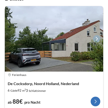
Ferienhaus
De Cocksdorp, Noord Holland, Nederland
2
3
6
92
Gäste
m
Schlafzimmer
88€
ab
pro Nacht