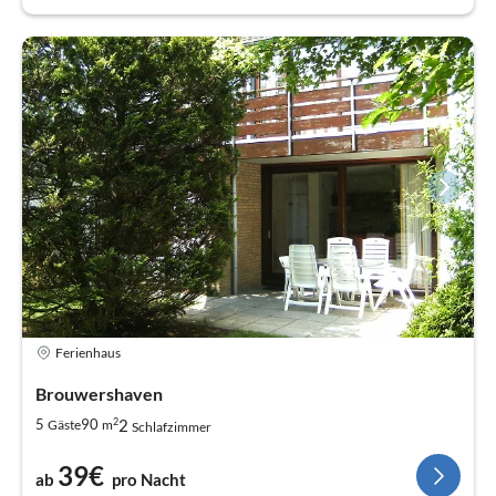
Ferienhaus
Brouwershaven
2
2
5
90
Gäste
m
Schlafzimmer
39€
ab
pro Nacht