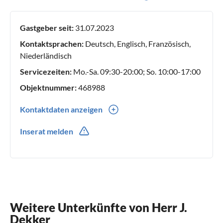
Bungalows in verschiedenen Orten in Zeeland, Texel,
Nordbrabant und Limburg.
Gastgeber seit:
31.07.2023
Kontaktsprachen:
Deutsch, Englisch, Französisch,
Niederländisch
Servicezeiten:
Mo.-Sa. 09:30-20:00; So. 10:00-17:00
Objektnummer:
468988
Kontaktdaten anzeigen
0031(0) 630952213
Inserat melden
Weitere Unterkünfte von Herr J.
Dekker