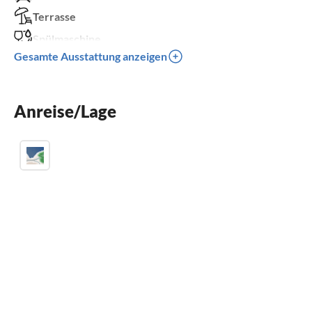
Terrasse
Spülmaschine
Gesamte Ausstattung anzeigen
Waschmaschine
Parkplatz
Kinder willkommen
Anreise/Lage