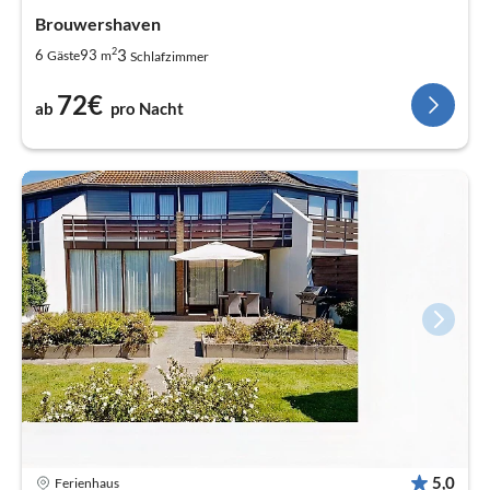
Brouwershaven
2
3
6
93
Gäste
m
Schlafzimmer
72€
ab
pro Nacht
5,0
Ferienhaus