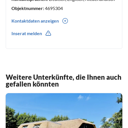
Objektnummer:
4695304
Kontaktdaten anzeigen
0031(0) 622454032
Inserat melden
0031(0) 622454032
Weitere Unterkünfte, die Ihnen auch
gefallen könnten