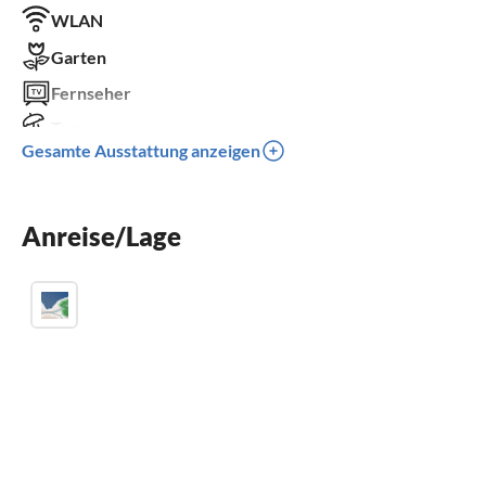
WLAN
Garten
Fernseher
Terrasse
Gesamte Ausstattung anzeigen
Spülmaschine
Waschmaschine
Anreise/Lage
Kamin