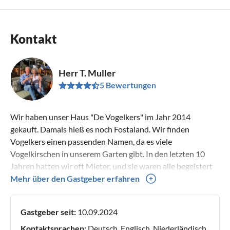
Kontakt
Herr T. Muller
5 Bewertungen
Wir haben unser Haus "De Vogelkers" im Jahr 2014
gekauft. Damals hieß es noch Fostaland. Wir finden
Vogelkers einen passenden Namen, da es viele
Vogelkirschen in unserem Garten gibt. In den letzten 10
Jahren hatten wir oft Mieter, und sie waren alle begeistert
von dem Haus, insbesondere von der Ruhe und der
Mehr über den Gastgeber erfahren
stimmungsvollen Einrichtung unseres Hauses.
Gastgeber seit:
10.09.2024
Kontaktsprachen:
Deutsch, Englisch, Niederländisch