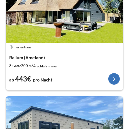
Ferienhaus
Ballum (Ameland)
2
4
8
200
Gäste
m
Schlafzimmer
443€
ab
pro Nacht